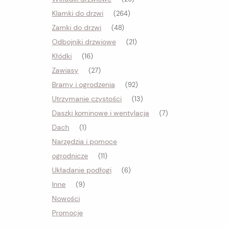
Klamki do drzwi
(264)
Zamki do drzwi
(48)
Odbojniki drzwiowe
(21)
Kłódki
(16)
Zawiasy
(27)
Bramy i ogrodzenia
(92)
Utrzymanie czystości
(13)
Daszki kominowe i wentylacja
(7)
Dach
(1)
Narzędzia i pomoce
ogrodnicze
(11)
Układanie podłogi
(6)
Inne
(9)
Nowości
Promocje