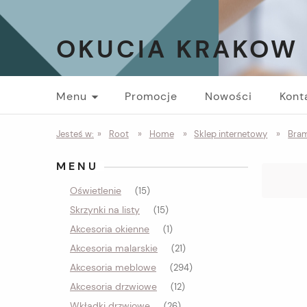
OKUCIA KRAKOW
Menu
Promocje
Nowości
Kont
Jesteś w:
»
Root
»
Home
»
Sklep internetowy
»
Bram
MENU
Oświetlenie
(15)
Skrzynki na listy
(15)
Akcesoria okienne
(1)
Akcesoria malarskie
(21)
Akcesoria meblowe
(294)
Akcesoria drzwiowe
(12)
Wkładki drzwiowe
(26)