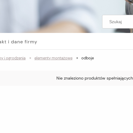
akt i dane firmy
y i ogrodzenia
»
elementy montażowe
»
odboje
Nie znaleziono produktów spełniających