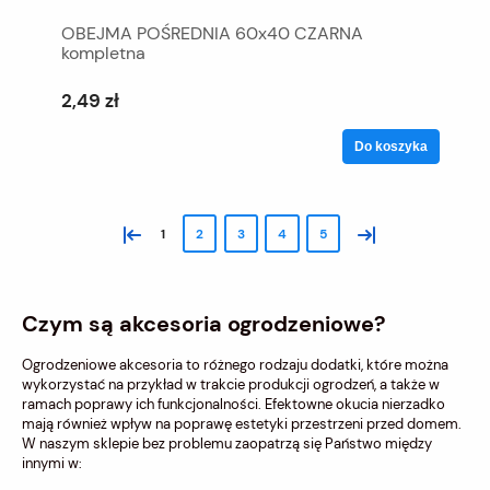
OBEJMA POŚREDNIA 60x40 CZARNA
kompletna
2,49 zł
Do koszyka
«
»
1
2
3
4
5
Czym są akcesoria ogrodzeniowe?
Ogrodzeniowe akcesoria to różnego rodzaju dodatki, które można
wykorzystać na przykład w trakcie produkcji ogrodzeń, a także w
ramach poprawy ich funkcjonalności. Efektowne okucia nierzadko
mają również wpływ na poprawę estetyki przestrzeni przed domem.
W naszym sklepie bez problemu zaopatrzą się Państwo między
innymi w: