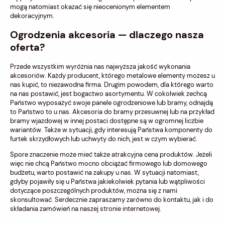
mogą natomiast okazać się nieocenionym elementem
dekoracyjnym.
Ogrodzenia akcesoria — dlaczego nasza
oferta?
Przede wszystkim wyróżnia nas najwyższa jakość wykonania
akcesoriów. Każdy producent, którego metalowe elementy możesz u
nas kupić, to niezawodna firma. Drugim powodem, dla którego warto
na nas postawić, jest bogactwo asortymentu. W cokolwiek zechcą
Państwo wyposażyć swoje panele ogrodzeniowe lub bramy, odnajdą
to Państwo to u nas. Akcesoria do bramy przesuwnej lub na przykład
bramy wjazdowej w innej postaci dostępne są w ogromnej liczbie
wariantów. Także w sytuacji, gdy interesują Państwa komponenty do
furtek skrzydłowych lub uchwyty do nich, jest w czym wybierać.
Spore znaczenie może mieć także atrakcyjna cena produktów. Jeżeli
więc nie chcą Państwo mocno obciążać firmowego lub domowego
budżetu, warto postawić na zakupy u nas. W sytuacji natomiast,
gdyby pojawiły się u Państwa jakiekolwiek pytania lub wątpliwości
dotyczące poszczególnych produktów, można się z nami
skonsultować. Serdecznie zapraszamy zarówno do kontaktu, jak i do
składania zamówień na naszej stronie internetowej.