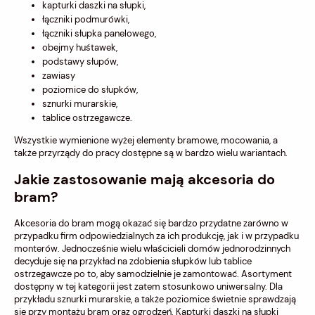
kapturki daszki na słupki,
łączniki podmurówki,
łączniki słupka panelowego,
obejmy huśtawek,
podstawy słupów,
zawiasy
poziomice do słupków,
sznurki murarskie,
tablice ostrzegawcze.
Wszystkie wymienione wyżej elementy bramowe, mocowania, a
także przyrządy do pracy dostępne są w bardzo wielu wariantach.
Jakie zastosowanie mają akcesoria do
bram?
Akcesoria do bram mogą okazać się bardzo przydatne zarówno w
przypadku firm odpowiedzialnych za ich produkcję, jak i w przypadku
monterów. Jednocześnie wielu właścicieli domów jednorodzinnych
decyduje się na przykład na zdobienia słupków lub tablice
ostrzegawcze po to, aby samodzielnie je zamontować. Asortyment
dostępny w tej kategorii jest zatem stosunkowo uniwersalny. Dla
przykładu sznurki murarskie, a także poziomice świetnie sprawdzają
się przy montażu bram oraz ogrodzeń. Kapturki daszki na słupki