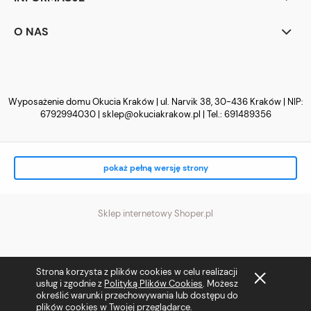
O NAS
Wyposażenie domu Okucia Kraków | ul. Narvik 38, 30-436 Kraków | NIP:
6792994030 |
sklep@okuciakrakow.pl
| Tel.:
691489356
pokaż pełną wersję strony
Sklep internetowy Shoper.pl
Strona korzysta z plików cookies w celu realizacji
usług i zgodnie z
Polityką Plików Cookies
. Możesz
określić warunki przechowywania lub dostępu do
plików cookies w Twojej przeglądarce.