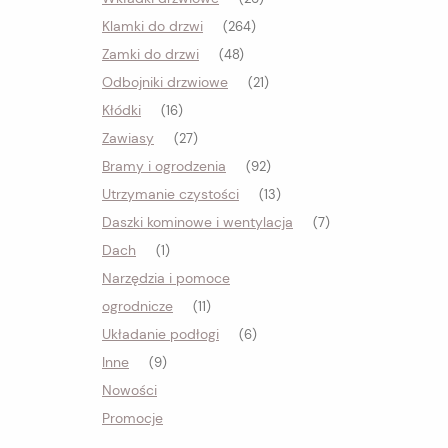
Klamki do drzwi
(264)
Zamki do drzwi
(48)
Odbojniki drzwiowe
(21)
Kłódki
(16)
Zawiasy
(27)
Bramy i ogrodzenia
(92)
Utrzymanie czystości
(13)
Daszki kominowe i wentylacja
(7)
Dach
(1)
Narzędzia i pomoce
ogrodnicze
(11)
Układanie podłogi
(6)
Inne
(9)
Nowości
Promocje