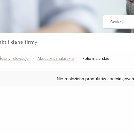
akt i dane firmy
Ściany i elewacje
»
Akcesoria malarskie
»
Folie malarskie
Nie znaleziono produktów spełniających