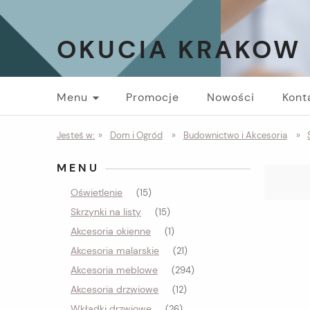
OKUCIA KRAKOW
Menu
Promocje
Nowości
Kont
Jesteś w:
»
Dom i Ogród
»
Budownictwo i Akcesoria
»
MENU
Oświetlenie
(15)
Skrzynki na listy
(15)
Akcesoria okienne
(1)
Akcesoria malarskie
(21)
Akcesoria meblowe
(294)
Akcesoria drzwiowe
(12)
Wkładki drzwiowe
(26)