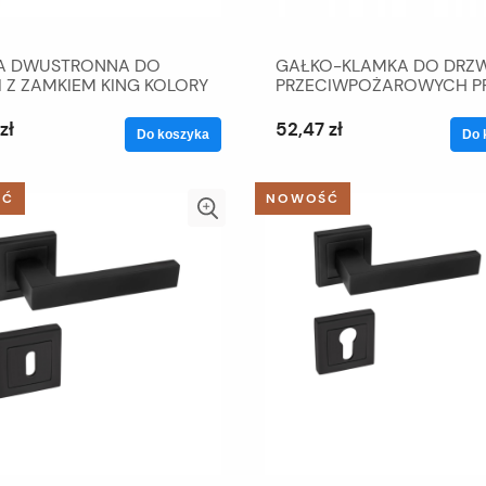
A DWUSTRONNA DO
GAŁKO-KLAMKA DO DRZW
 Z ZAMKIEM KING KOLORY
PRZECIWPOŻAROWYCH P
72 WK
zł
52,47 zł
Do koszyka
Do 
ŚĆ
NOWOŚĆ