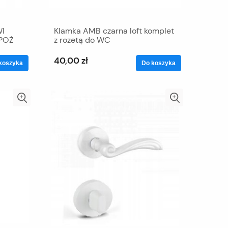
I
Klamka AMB czarna loft komplet
POŻ
z rozetą do WC
40,00 zł
koszyka
Do koszyka