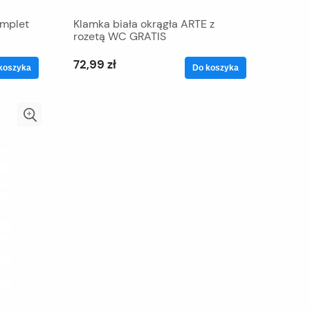
omplet
Klamka biała okrągła ARTE z
rozetą WC GRATIS
72,99 zł
koszyka
Do koszyka