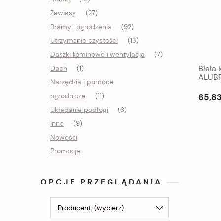
Zawiasy
(27)
Bramy i ogrodzenia
(92)
Utrzymanie czystości
(13)
Daszki kominowe i wentylacja
(7)
Biała
Dach
(1)
ALUBR
Narzędzia i pomoce
ogrodnicze
65,83
(11)
Układanie podłogi
(6)
Inne
(9)
Nowości
Promocje
OPCJE PRZEGLĄDANIA
Producent: (wybierz)