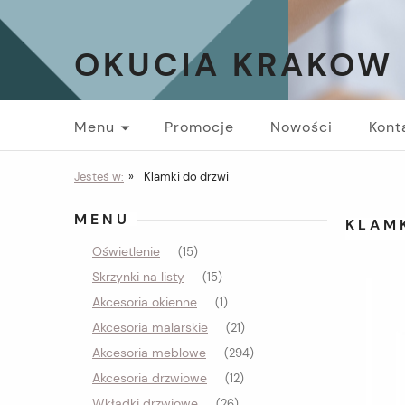
OKUCIA KRAKOW
Menu
Promocje
Nowości
Kont
Jesteś w:
»
Klamki do drzwi
MENU
KLAM
Oświetlenie
(15)
Skrzynki na listy
(15)
Akcesoria okienne
(1)
Akcesoria malarskie
(21)
Akcesoria meblowe
(294)
Akcesoria drzwiowe
(12)
Wkładki drzwiowe
(26)