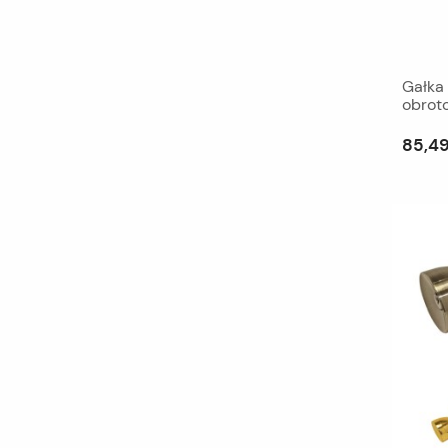
Gałka
obrot
85,49