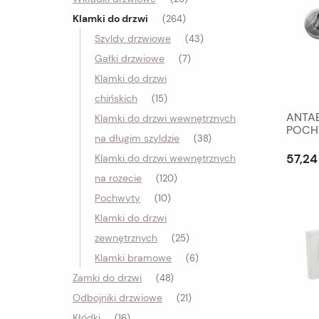
Klamki do drzwi
(264)
Szyldy drzwiowe
(43)
Gałki drzwiowe
(7)
Klamki do drzwi
chińskich
(15)
ANTA
Klamki do drzwi wewnętrznych
POCH
na długim szyldzie
(38)
POJ
57,24 
Klamki do drzwi wewnętrznych
na rozecie
(120)
Pochwyty
(10)
Klamki do drzwi
zewnętrznych
(25)
Klamki bramowe
(6)
Zamki do drzwi
(48)
Odbojniki drzwiowe
(21)
Kłódki
(16)