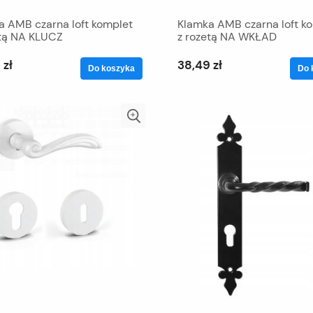
a AMB czarna loft komplet
Klamka AMB czarna loft k
etą NA KLUCZ
z rozetą NA WKŁAD
 zł
38,49 zł
Do koszyka
Do 