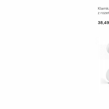
Klamk
z roz
38,49