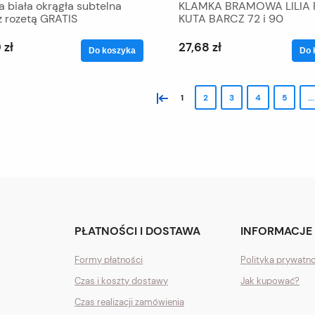
 biała okrągła subtelna
KLAMKA BRAMOWA LILIA 
z rozetą GRATIS
KUTA BARCZ 72 i 90
 zł
27,68 zł
Do koszyka
Do 
«
1
2
3
4
5
...
PŁATNOŚCI I DOSTAWA
INFORMACJE
Formy płatności
Polityka prywatn
Czas i koszty dostawy
Jak kupować?
Czas realizacji zamówienia