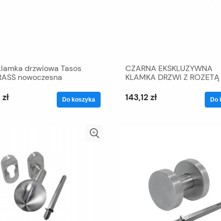
 klamka drzwiowa Tasos
CZARNA EKSKLUZYWNA
ASS nowoczesna
KLAMKA DRZWI Z ROZET
 zł
143,12 zł
Do koszyka
Do 