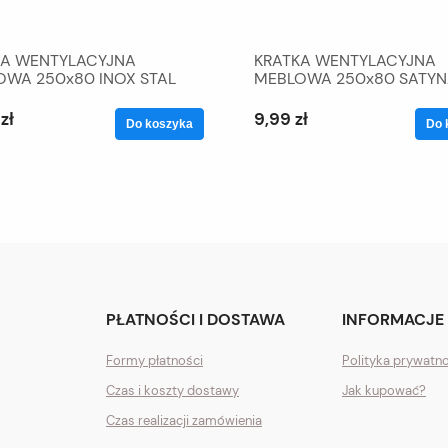
KA WENTYLACYJNA
KRATKA WENTYLACYJNA
OWA 250x80 INOX STAL
MEBLOWA 250x80 SATYN
POPI
zł
9,99 zł
Do koszyka
Do 
PŁATNOŚCI I DOSTAWA
INFORMACJE
Formy płatności
Polityka prywatn
Czas i koszty dostawy
Jak kupować?
Czas realizacji zamówienia