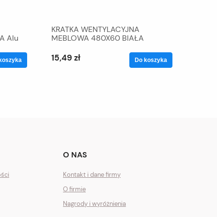
KRATKA WENTYLACYJNA
A Alu
MEBLOWA 480X60 BIAŁA
ALUMINIUM
15,49 zł
koszyka
Do koszyka
O NAS
ości
Kontakt i dane firmy
O firmie
Nagrody i wyróżnienia