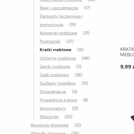
Kleje i uszczelniacze
(17)
Elementy łączeniowe i
pomocnicze
(19)
Kątowniki meblowe
(21)
Podnośniki
(27)
KRAT
Kratki meblowe
(15)
MEBL
Uchwyty meblowe
(46)
9,99 
Zamki meblowe
(2)
Gałki meblowe
(26)
Szuflady metalbox
(15)
Spowalniacze
(4)
Prowadnice kulowe
(8)
Amortyzatory
(21)
Wsporniki
(20)
Akcesoria drzwiowe
(12)
Wkładki drzwiowe
(26)