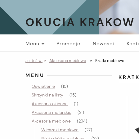
OKUCIA KRAKOW
Menu
Promocje
Nowości
Kont
Jesteś w:
»
Akcesoria meblowe
»
Kratki meblowe
MENU
KRAT
Oświetlenie
(15)
Skrzynki na listy
(15)
Akcesoria okienne
(1)
Akcesoria malarskie
(21)
Akcesoria meblowe
(294)
Wieszaki meblowe
(27)
Nóżki i kółka meblowe
(22)