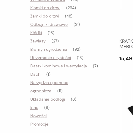
Klamki do drzwi
(264)
Zamki do drzwi
(48)
Odbojniki drzwiowe
(21)
Kłódki
(16)
KRAT
Zawiasy
(27)
MEBL
Bramy i ogrodzenia
(92)
Utrzymanie czystości
15,49 
(13)
Daszki kominowe i wentylacja
(7)
Dach
(1)
Narzędzia i pomoce
ogrodnicze
(11)
Układanie podłogi
(6)
Inne
(9)
Nowości
Promocje