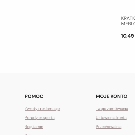
KRAT
MEBL
NIERD
10,49 
POMOC
MOJE KONTO
Zwroty i reklamacje
Twoje zamówienia
Porady eksperta
Ustawienia konta
Regulamin
Przechowalnia