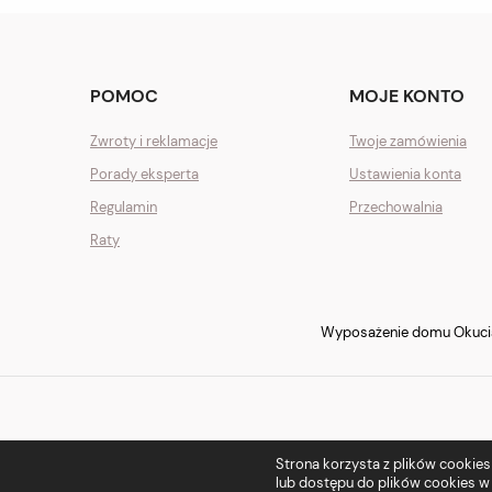
POMOC
MOJE KONTO
Zwroty i reklamacje
Twoje zamówienia
Porady eksperta
Ustawienia konta
Regulamin
Przechowalnia
Raty
Wyposażenie domu Okucia 
Strona korzysta z plików cookies w
lub dostępu do plików cookies w 