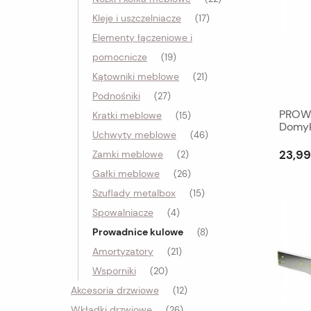
Kleje i uszczelniacze
(17)
Elementy łączeniowe i
pomocnicze
(19)
Kątowniki meblowe
(21)
Podnośniki
(27)
PROWA
Kratki meblowe
(15)
Domyk
Uchwyty meblowe
(46)
23,99
Zamki meblowe
(2)
Gałki meblowe
(26)
Szuflady metalbox
(15)
Spowalniacze
(4)
Prowadnice kulowe
(8)
Amortyzatory
(21)
Wsporniki
(20)
Akcesoria drzwiowe
(12)
Wkładki drzwiowe
(26)