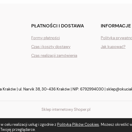
PŁATNOŚCI I DOSTAWA
INFORMACJE
Formy płatności
Polityka prywatn
Czas i koszty dostawy
Jak kupować?
Czas realizacji zamówienia
Kraków | ul. Narvik 38, 30-436 Kraków | NIP: 6792994030 |
sklep@okucia
Sklep internetowy Shoper.pl
 celu realizacji usług i zgodnie z
Polityką Plików Cookies
. Możesz określić
Twojej przeglądarce.