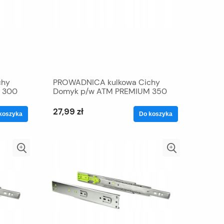
chy
PROWADNICA kulkowa Cichy
 300
Domyk p/w ATM PREMIUM 350
27,99 zł
koszyka
Do koszyka