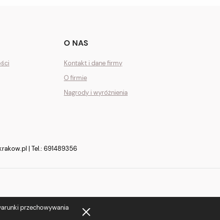
O NAS
ości
Kontakt i dane firmy
O firmie
Nagrody i wyróżnienia
krakow.pl
| Tel.:
691489356
 warunki przechowywania