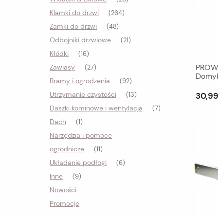
Klamki do drzwi
(264)
Zamki do drzwi
(48)
Odbojniki drzwiowe
(21)
Kłódki
(16)
PROWA
Zawiasy
(27)
Domyk
Bramy i ogrodzenia
(92)
Utrzymanie czystości
30,99
(13)
Daszki kominowe i wentylacja
(7)
Dach
(1)
Narzędzia i pomoce
ogrodnicze
(11)
Układanie podłogi
(6)
Inne
(9)
Nowości
Promocje