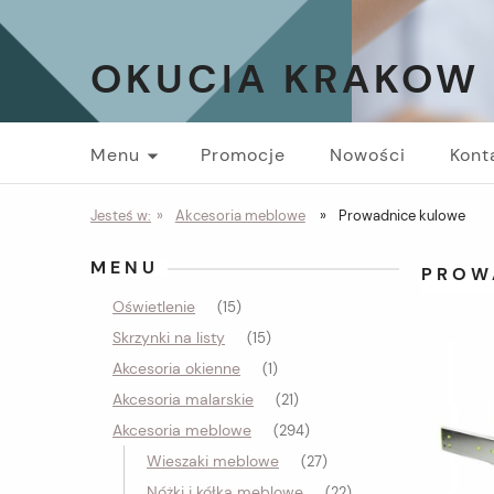
OKUCIA KRAKOW
Menu
Promocje
Nowości
Kont
Jesteś w:
»
Akcesoria meblowe
»
Prowadnice kulowe
MENU
PROW
Oświetlenie
(15)
Skrzynki na listy
(15)
Akcesoria okienne
(1)
Akcesoria malarskie
(21)
Akcesoria meblowe
(294)
Wieszaki meblowe
(27)
Nóżki i kółka meblowe
(22)