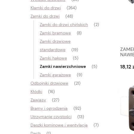
Klamki do drzwi
(264)
Zamki do drzwi
(48)
Zamki do drzwi chińskich
(2)
Zamki bramowe
(8)
Zamki drzwiowe
ZAME
standardowe
(19)
NAWI
Zamki hakowe
(5)
50/60
18,12 
Zamki nawierzchniowe
(5)
Zamki garażowe
(9)
Odbojniki drzwiowe
(21)
Kłódki
(16)
Zawiasy
(27)
Bramy i ogrodzenia
(92)
Utrzymanie czystości
(13)
Daszki kominowe i wentylacja
(7)
Dach
(1)