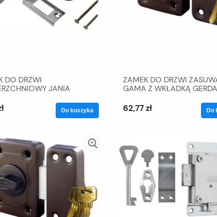
K DO DRZWI
ZAMEK DO DRZWI ZASUW
ERZCHNIOWY JANIA
GAMA Z WKŁADKĄ GERD
, ŁUCZNIK
KOWAL
zł
62,77 zł
Do koszyka
Do 