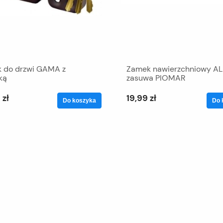
 do drzwi GAMA z
Zamek nawierzchniowy A
ką
zasuwa PIOMAR
 zł
19,99 zł
Do koszyka
Do 