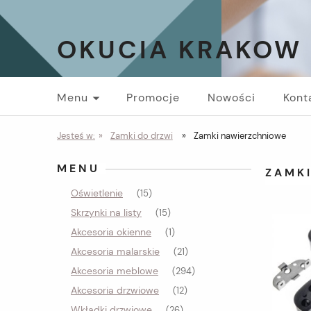
OKUCIA KRAKOW
Menu
Promocje
Nowości
Kont
Jesteś w:
»
Zamki do drzwi
»
Zamki nawierzchniowe
MENU
ZAMK
Oświetlenie
(15)
Skrzynki na listy
(15)
Akcesoria okienne
(1)
Akcesoria malarskie
(21)
Akcesoria meblowe
(294)
Akcesoria drzwiowe
(12)
Wkładki drzwiowe
(26)