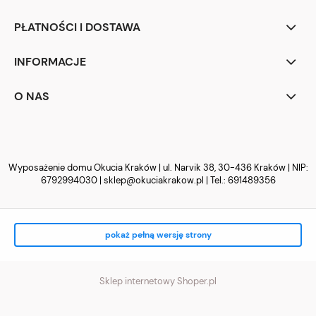
PŁATNOŚCI I DOSTAWA
INFORMACJE
O NAS
Wyposażenie domu Okucia Kraków | ul. Narvik 38, 30-436 Kraków | NIP:
6792994030 |
sklep@okuciakrakow.pl
| Tel.:
691489356
pokaż pełną wersję strony
Sklep internetowy Shoper.pl