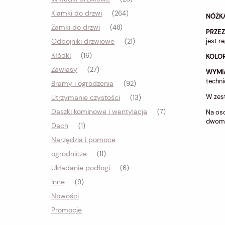
Klamki do drzwi
(264)
NÓŻKA
Zamki do drzwi
(48)
PRZE
jest 
Odbojniki drzwiowe
(21)
Kłódki
(16)
KOLO
Zawiasy
(27)
WYMI
techn
Bramy i ogrodzenia
(92)
W zes
Utrzymanie czystości
(13)
Daszki kominowe i wentylacja
Na oso
(7)
dwoma
Dach
(1)
Narzędzia i pomoce
ogrodnicze
(11)
Układanie podłogi
(6)
Inne
(9)
Nowości
Promocje