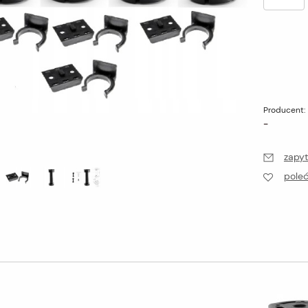
Producent:
-
zapyt
pole