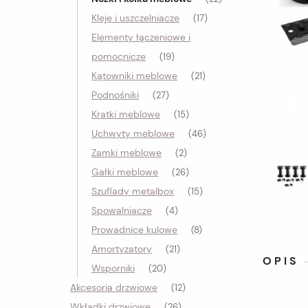
Kleje i uszczelniacze
(17)
Elementy łączeniowe i
pomocnicze
(19)
Kątowniki meblowe
(21)
Podnośniki
(27)
Kratki meblowe
(15)
Uchwyty meblowe
(46)
Zamki meblowe
(2)
Gałki meblowe
(26)
Szuflady metalbox
(15)
Spowalniacze
(4)
Prowadnice kulowe
(8)
Amortyzatory
(21)
OPIS
Wsporniki
(20)
Akcesoria drzwiowe
(12)
Wkładki drzwiowe
(26)