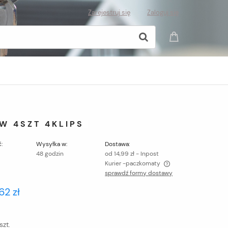
Zarejestruj się
Zaloguj się
W 4SZT 4KLIPS
:
Wysyłka w:
Dostawa:
48 godzin
od 14,99 zł
- Inpost
Kurier -paczkomaty
sprawdź formy dostawy
Cena nie zawiera ewentualnych kosztów
62 zł
płatności
szt.