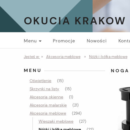
OKUCIA KRAKOW
Menu
Promocje
Nowości
Kont
Jesteś w:
»
Akcesoria meblowe
»
Nóżki i kółka meblowe
MENU
NOGA
Oświetlenie
(15)
Skrzynki na listy
(15)
Akcesoria okienne
(1)
Akcesoria malarskie
(21)
Akcesoria meblowe
(294)
Wieszaki meblowe
(27)
Nóżki i kółka meblowe
(22)