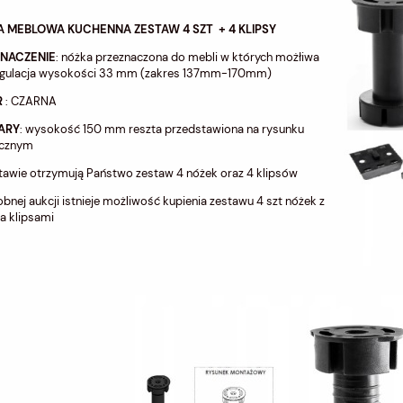
 MEBLOWA KUCHENNA ZESTAW 4 SZT + 4 KLIPSY
ZNACZENIE
: nóżka przeznaczona do mebli w których możłiwa
regulacja wysokości 33 mm (zakres 137mm-170mm)
R
: CZARNA
ARY
: wysokość 150 mm reszta przedstawiona na rysunku
icznym
tawie otrzymują Państwo zestaw 4 nóżek oraz 4 klipsów
bnej aukcji istnieje możliwość kupienia zestawu 4 szt nóżek z
 klipsami