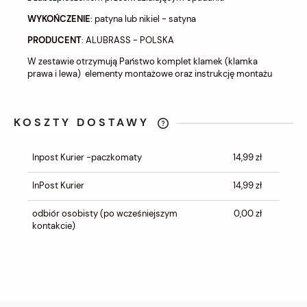
WYKOŃCZENIE
: patyna lub nikiel - satyna
PRODUCENT
: ALUBRASS - POLSKA
W zestawie otrzymują Państwo komplet klamek (klamka
prawa i lewa) elementy montażowe oraz instrukcję montażu
KOSZTY DOSTAWY
CENA NIE ZAWIERA EWENTUALNYCH
KOSZTÓW PŁATNOŚCI
Inpost Kurier -paczkomaty
14,99 zł
InPost Kurier
14,99 zł
odbiór osobisty
(po wcześniejszym
0,00 zł
kontakcie)