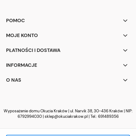
POMOC
MOJE KONTO
PŁATNOŚCI I DOSTAWA
INFORMACJE
O NAS
Wyposażenie domu Okucia Kraków | ul. Narvik 38, 30-436 Kraków | NIP:
6792994030 |
sklep@okuciakrakow.pl
| Tel.:
691489356