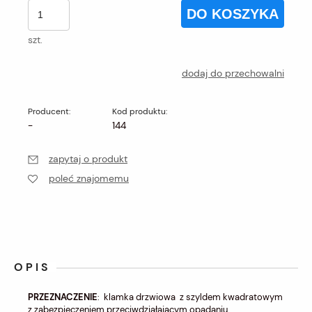
DO KOSZYKA
szt.
dodaj do przechowalni
Producent:
Kod produktu:
-
144
zapytaj o produkt
poleć znajomemu
OPIS
PRZEZNACZENIE
: klamka drzwiowa z szyldem kwadratowym
z zabezpieczeniem przeciwdziałającym opadaniu