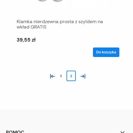
Klamka nierdzewna prosta z szyldem na
wkład GRATIS
39,55 zł
Do koszyka
«
»
1
2
POMOC