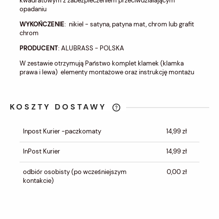
kwadratowym z zabezpieczeniem przeciwdziałającym
opadaniu
WYKOŃCZENIE
: nikiel - satyna, patyna mat, chrom lub grafit
chrom
PRODUCENT
: ALUBRASS - POLSKA
W zestawie otrzymują Państwo komplet klamek (klamka
prawa i lewa) elementy montażowe oraz instrukcję montażu
KOSZTY DOSTAWY
CENA NIE ZAWIERA EWENTUALNYCH
KOSZTÓW PŁATNOŚCI
Inpost Kurier -paczkomaty
14,99 zł
InPost Kurier
14,99 zł
odbiór osobisty
(po wcześniejszym
0,00 zł
kontakcie)