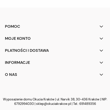
POMOC
MOJE KONTO
PŁATNOŚCI I DOSTAWA
INFORMACJE
O NAS
Wyposażenie domu Okucia Kraków | ul. Narvik 38, 30-436 Kraków | NIP:
6792994030 |
sklep@okuciakrakow.pl
| Tel.:
691489356