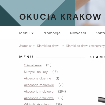
OKUCIA KRAKOW
Menu
Promocje
Nowości
Kont
Jesteś w:
»
Klamki do drzwi
»
Klamki do drzwi zewnętrzny
MENU
KLAM
Oświetlenie
(15)
Skrzynki na listy
(15)
Akcesoria okienne
(1)
Akcesoria malarskie
(21)
Akcesoria meblowe
(294)
Akcesoria drzwiowe
(12)
Wkładki drzwiowe
(26)