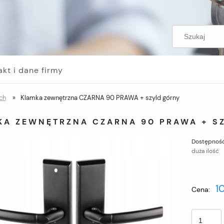
akt i dane firmy
ch
»
Klamka zewnętrzna CZARNA 90 PRAWA + szyld górny
KA ZEWNĘTRZNA CZARNA 90 PRAWA + S
Dostępność
duża ilość
1
Cena: