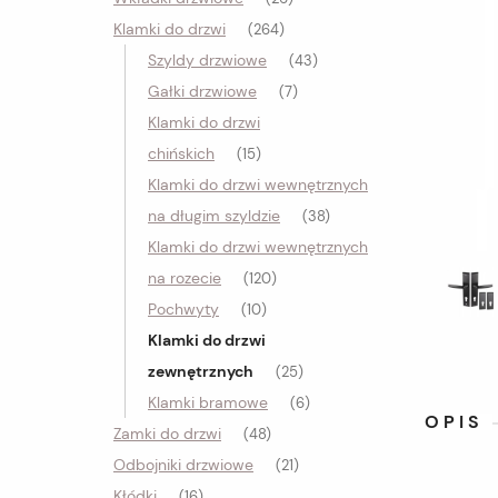
Klamki do drzwi
(264)
Szyldy drzwiowe
(43)
Gałki drzwiowe
(7)
Klamki do drzwi
chińskich
(15)
Klamki do drzwi wewnętrznych
na długim szyldzie
(38)
Klamki do drzwi wewnętrznych
na rozecie
(120)
Pochwyty
(10)
Klamki do drzwi
zewnętrznych
(25)
Klamki bramowe
(6)
OPIS
Zamki do drzwi
(48)
Odbojniki drzwiowe
(21)
Kłódki
(16)