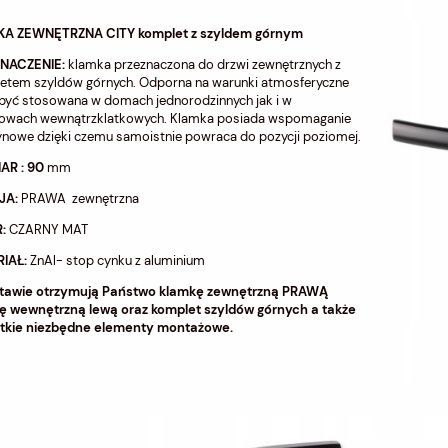
A ZEWNĘTRZNA CITY komplet z szyldem górnym
NACZENIE:
klamka przeznaczona do drzwi zewnętrznych z
etem szyldów górnych. Odporna na warunki atmosferyczne
być stosowana w domach jednorodzinnych jak i w
owach wewnątrzklatkowych. Klamka posiada wspomaganie
nowe dzięki czemu samoistnie powraca do pozycji poziomej.
AR : 90
mm
JA:
PRAWA zewnętrzna
R:
CZARNY MAT
IAŁ:
ZnAl- stop cynku z aluminium
tawie otrzymują Państwo klamkę zewnętrzną PRAWĄ
ę wewnętrzną lewą oraz komplet szyldów górnych a także
tkie niezbędne elementy montażowe.