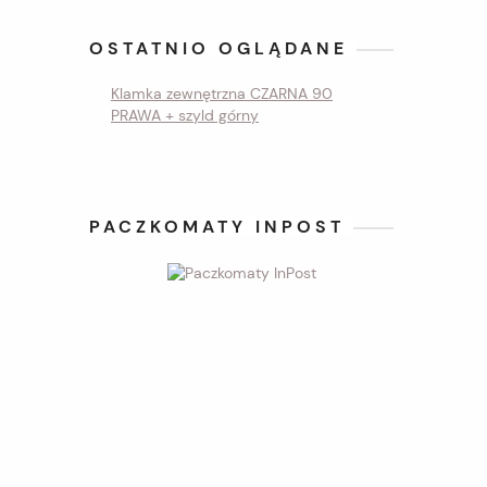
OSTATNIO OGLĄDANE
Klamka zewnętrzna CZARNA 90
PRAWA + szyld górny
PACZKOMATY INPOST