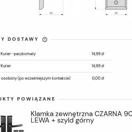
TY DOSTAWY
CENA NIE ZAWIERA
 Kurier -paczkomaty
14,99 zł
EWENTUALNYCH KOSZTÓW
PŁATNOŚCI
 Kurier
14,99 zł
 osobisty
(po wcześniejszym kontakcie)
0,00 zł
UKTY POWIĄZANE
Klamka zewnętrzna CZARNA 9
LEWA + szyld górny