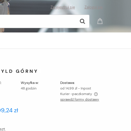
Zarejestruj się
Zaloguj się
ZYLD GÓRNY
:
Wysyłka w:
Dostawa:
48 godzin
od 14,99 zł
- Inpost
Kurier -paczkomaty
sprawdź formy dostawy
Cena nie zawiera ewentualnych kosztów
09,24 zł
płatności
szt.