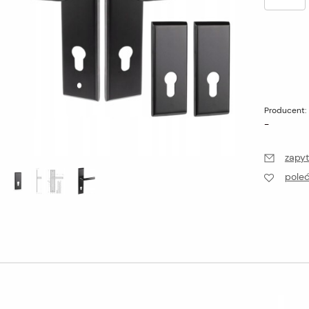
Producent:
-
zapyt
pole