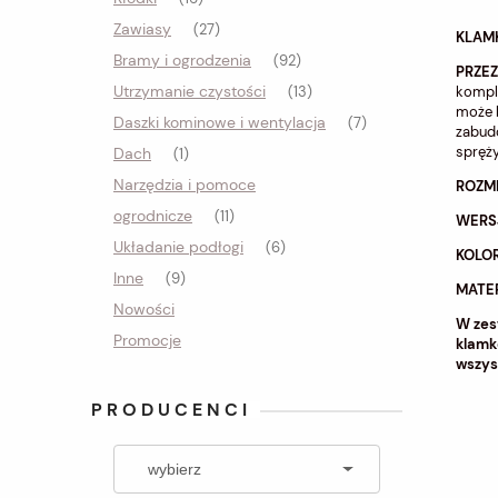
Zawiasy
(27)
KLAMK
Bramy i ogrodzenia
(92)
PRZEZ
Utrzymanie czystości
kompl
(13)
może 
Daszki kominowe i wentylacja
(7)
zabud
spręży
Dach
(1)
Narzędzia i pomoce
ROZMI
ogrodnicze
(11)
WERS
Układanie podłogi
(6)
KOLO
Inne
(9)
MATER
Nowości
W zes
Promocje
klamk
wszys
PRODUCENCI