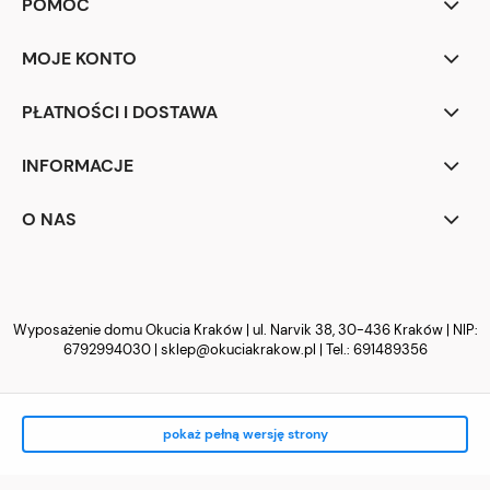
POMOC
MOJE KONTO
PŁATNOŚCI I DOSTAWA
INFORMACJE
O NAS
Wyposażenie domu Okucia Kraków | ul. Narvik 38, 30-436 Kraków | NIP:
6792994030 |
sklep@okuciakrakow.pl
| Tel.:
691489356
pokaż pełną wersję strony