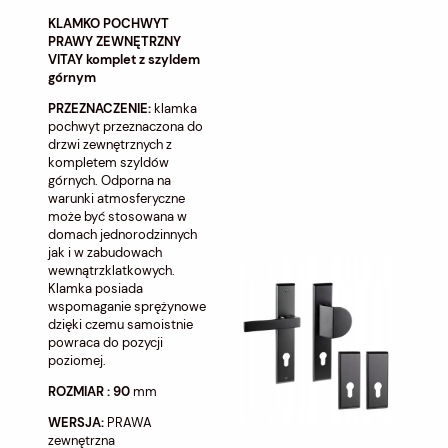
KLAMKO POCHWYT
PRAWY ZEWNĘTRZNY
VITAY komplet z szyldem
górnym
PRZEZNACZENIE:
klamka
pochwyt przeznaczona do
drzwi zewnętrznych z
kompletem szyldów
górnych. Odporna na
warunki atmosferyczne
może być stosowana w
domach jednorodzinnych
jak i w zabudowach
wewnątrzklatkowych.
Klamka posiada
wspomaganie sprężynowe
dzięki czemu samoistnie
powraca do pozycji
poziomej.
ROZMIAR : 90
mm
WERSJA:
PRAWA
zewnętrzna