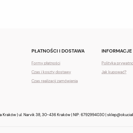
PŁATNOŚCI I DOSTAWA
INFORMACJE
Formy płatności
Polityka prywatn
Czas i koszty dostawy
Jak kupować?
Czas realizacji zamówienia
Kraków | ul. Narvik 38, 30-436 Kraków | NIP: 6792994030 |
sklep@okucia