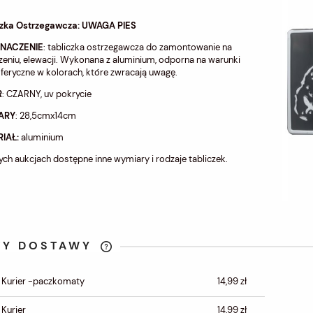
czka Ostrzegawcza: UWAGA PIES
ZNACZENIE
: tabliczka ostrzegawcza do zamontowanie na
eniu, elewacji. Wykonana z aluminium, odporna na warunki
eryczne w kolorach, które zwracają uwagę.
R
: CZARNY, uv pokrycie
ARY
: 28,5cmx14cm
IAŁ:
aluminium
ych aukcjach dostępne inne wymiary i rodzaje tabliczek.
TY DOSTAWY
CENA NIE ZAWIERA
 Kurier -paczkomaty
14,99 zł
EWENTUALNYCH KOSZTÓW
PŁATNOŚCI
 Kurier
14,99 zł