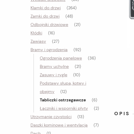
Klamki do drzwi
(264)
Zamki do drzwi
(48)
Odbojniki drzwiowe
(21)
Kłódki
(16)
Zawiasy
(27)
Bramy i ogrodzenia
(92)
Ogrodzenia panelowe
(36)
Bramy uchylne
(21)
Zasuwy i rygle
(10)
Podstawy słupa, kotwy i
obejmy
(12)
Tabliczki ostrzegawcze
(6)
Łączniki i wsporniki płyty
(2)
OPIS
Utrzymanie czystości
(13)
Daszki kominowe i wentylacja
(7)
Dach
(1)