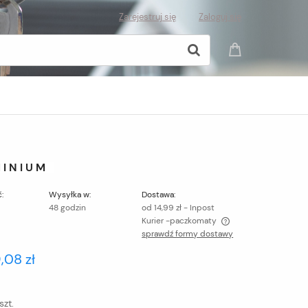
Zarejestruj się
Zaloguj się
MINIUM
:
Wysyłka w:
Dostawa:
48 godzin
od 14,99 zł
- Inpost
Kurier -paczkomaty
sprawdź formy dostawy
Cena nie zawiera ewentualnych kosztów
,08 zł
płatności
szt.