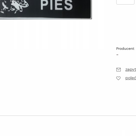
Producent:
-
zapyt
pole