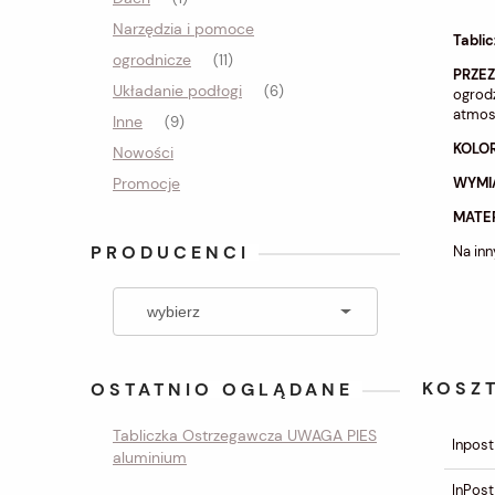
Narzędzia i pomoce
Tabli
ogrodnicze
(11)
PRZE
Układanie podłogi
(6)
ogrodz
atmosf
Inne
(9)
KOLO
Nowości
Promocje
WYMI
MATER
PRODUCENCI
Na inn
KOSZ
OSTATNIO OGLĄDANE
Tabliczka Ostrzegawcza UWAGA PIES
Inpost
aluminium
InPost