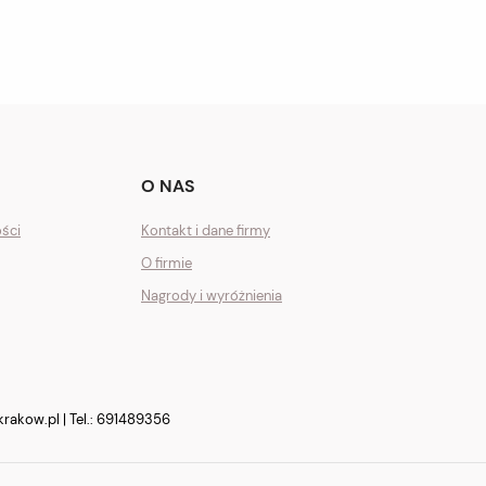
O NAS
ości
Kontakt i dane firmy
O firmie
Nagrody i wyróżnienia
krakow.pl
| Tel.:
691489356