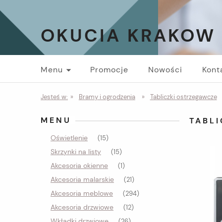
OKUCIA KRAKOW
Menu
Promocje
Nowości
Kont
Jesteś w:
»
Bramy i ogrodzenia
»
Tabliczki ostrzegawcze
MENU
TABL
Oświetlenie
(15)
Skrzynki na listy
(15)
Akcesoria okienne
(1)
Akcesoria malarskie
(21)
Akcesoria meblowe
(294)
Akcesoria drzwiowe
(12)
Wkładki drzwiowe
(26)