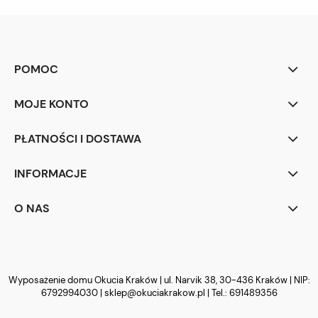
POMOC
MOJE KONTO
PŁATNOŚCI I DOSTAWA
INFORMACJE
O NAS
Wyposażenie domu Okucia Kraków | ul. Narvik 38, 30-436 Kraków | NIP:
6792994030 |
sklep@okuciakrakow.pl
| Tel.:
691489356