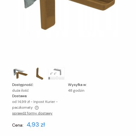
Dostępność:
Wysyłka w:
duża ilość
48 godzin
Dostawa:
od 14,99 zł
- Inpost Kurier -
paczkomaty
sprawdź formy dostawy
Cena nie zawiera ewentualnych kosztów płatności
4,93 zł
Cena: