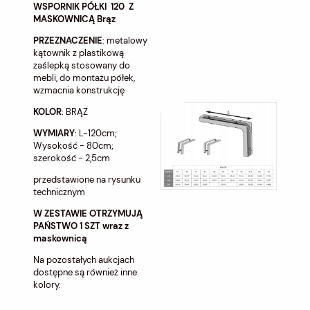
WSPORNIK PÓŁKI 120 Z
MASKOWNICĄ Brąz
PRZEZNACZENIE
: metalowy
kątownik z plastikową
zaślepką stosowany do
mebli, do montażu półek,
wzmacnia konstrukcję
KOLOR
: BRĄZ
WYMIARY
: L-120cm;
Wysokość - 80cm;
szerokość - 2,5cm
przedstawione na rysunku
technicznym
W ZESTAWIE OTRZYMUJĄ
PAŃSTWO 1 SZT wraz z
maskownicą
Na pozostałych aukcjach
dostępne są również inne
kolory.