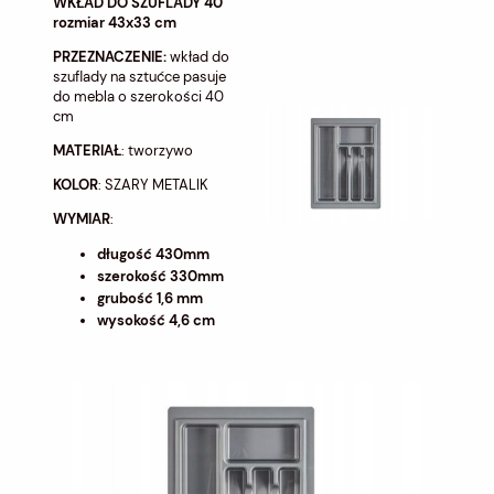
WKŁAD DO SZUFLADY 40
rozmiar 43x33 cm
PRZEZNACZENIE:
wkład do
szuflady na sztućce pasuje
do mebla o szerokości 40
cm
MATERIAŁ
: tworzywo
KOLOR
: SZARY METALIK
WYMIAR
:
długość 430mm
szerokość 330mm
grubość 1,6 mm
wysokość 4,6 cm