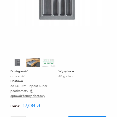
Dostępność:
Wysyłka w:
duża ilość
48 godzin
Dostawa:
od 14,99 zł
- Inpost Kurier -
paczkomaty
sprawdź formy dostawy
Cena nie zawiera ewentualnych kosztów płatności
17,09 zł
Cena: