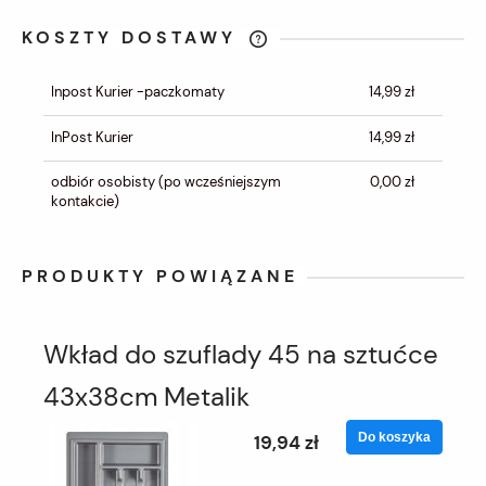
KOSZTY DOSTAWY
CENA NIE ZAWIERA EWENTUALNYCH
KOSZTÓW PŁATNOŚCI
Inpost Kurier -paczkomaty
14,99 zł
InPost Kurier
14,99 zł
odbiór osobisty
(po wcześniejszym
0,00 zł
kontakcie)
PRODUKTY POWIĄZANE
Wkład do szuflady 45 na sztućce
43x38cm Metalik
Do koszyka
19,94 zł