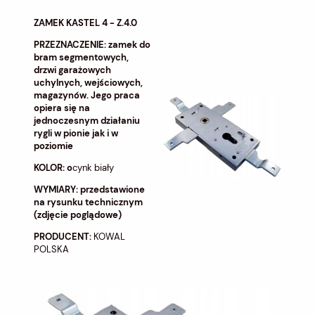
ZAMEK KASTEL 4 - Z.4.0
PRZEZNACZENIE: zamek do
bram segmentowych,
drzwi garażowych
uchylnych, wejściowych,
magazynów. Jego praca
opiera się na
jednoczesnym działaniu
rygli w pionie jak i w
poziomie
KOLOR: o
cynk biały
WYMIARY: przedstawione
na rysunku technicznym
(zdjęcie poglądowe)
PRODUCENT:
KOWAL
POLSKA