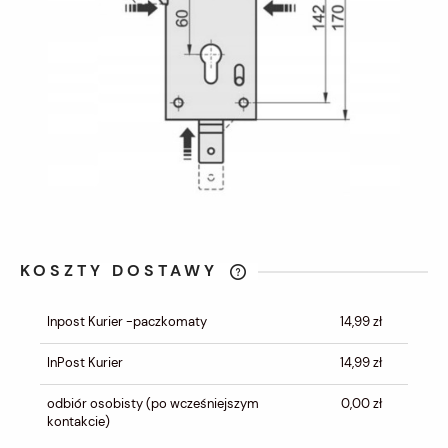
KOSZTY DOSTAWY
CENA NIE ZAWIERA EWENTUALNYCH
KOSZTÓW PŁATNOŚCI
Inpost Kurier -paczkomaty
14,99 zł
InPost Kurier
14,99 zł
odbiór osobisty
(po wcześniejszym
0,00 zł
kontakcie)