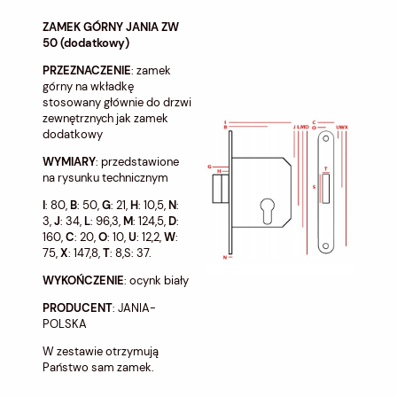
ZAMEK GÓRNY JANIA ZW
50 (dodatkowy)
PRZEZNACZENIE
: zamek
górny na wkładkę
stosowany głównie do drzwi
zewnętrznych jak zamek
dodatkowy
WYMIARY
: przedstawione
na rysunku technicznym
I
: 80,
B
: 50,
G
: 21,
H
: 10,5,
N
:
3,
J
: 34,
L
: 96,3,
M
: 124,5,
D
:
160,
C
: 20,
O
: 10,
U
: 12,2,
W
:
75,
X
: 147,8,
T
: 8,S: 37.
WYKOŃCZENIE
: ocynk biały
PRODUCENT
: JANIA-
POLSKA
W zestawie otrzymują
Państwo sam zamek.