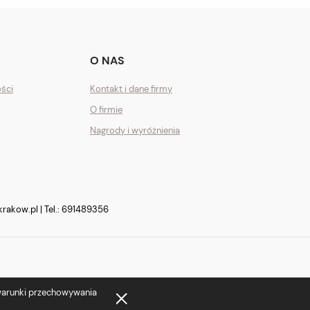
O NAS
ości
Kontakt i dane firmy
O firmie
Nagrody i wyróżnienia
krakow.pl
| Tel.:
691489356
 warunki przechowywania