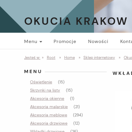
OKUCIA KRAKOW
Menu
Promocje
Nowości
Kont
Jesteś w:
»
Root
»
Home
»
Sklep internetowy
»
Okuc
MENU
WKŁA
Oświetlenie
(15)
Skrzynki na listy
(15)
Akcesoria okienne
(1)
Akcesoria malarskie
(21)
Akcesoria meblowe
(294)
Akcesoria drzwiowe
(12)
Wkładki drzwiowe
(26)