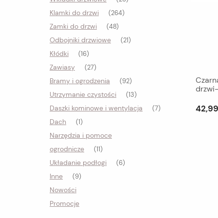
Klamki do drzwi
(264)
Zamki do drzwi
(48)
Odbojniki drzwiowe
(21)
Kłódki
(16)
Zawiasy
(27)
Czarn
Bramy i ogrodzenia
(92)
drzwi
Utrzymanie czystości
(13)
42,99
Daszki kominowe i wentylacja
(7)
Dach
(1)
Narzędzia i pomoce
ogrodnicze
(11)
Układanie podłogi
(6)
Inne
(9)
Nowości
Promocje