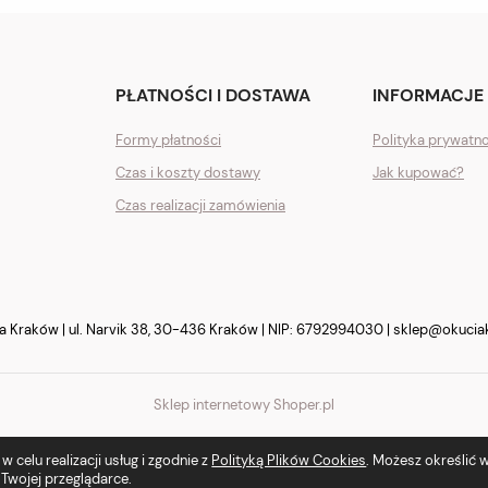
PŁATNOŚCI I DOSTAWA
INFORMACJE
Formy płatności
Polityka prywatn
Czas i koszty dostawy
Jak kupować?
Czas realizacji zamówienia
Kraków | ul. Narvik 38, 30-436 Kraków | NIP: 6792994030 |
sklep@okucia
Sklep internetowy Shoper.pl
 celu realizacji usług i zgodnie z
Polityką Plików Cookies
. Możesz określić
Twojej przeglądarce.