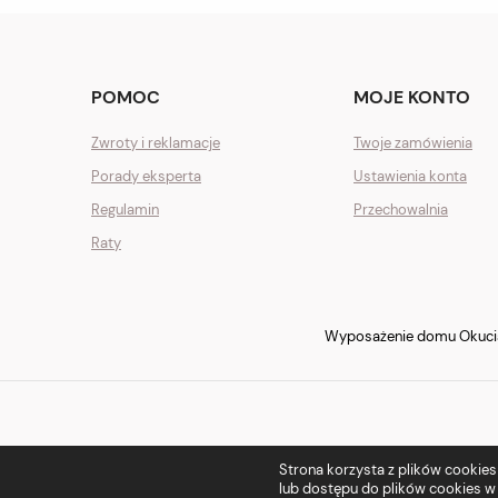
POMOC
MOJE KONTO
Zwroty i reklamacje
Twoje zamówienia
Porady eksperta
Ustawienia konta
Regulamin
Przechowalnia
Raty
Wyposażenie domu Okucia 
Strona korzysta z plików cookies w
lub dostępu do plików cookies w 