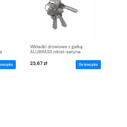
Wkładki drzwiowe z gałką
a
ALUBRASS nikiel-satyna
23,67 zł
koszyka
Do koszyka