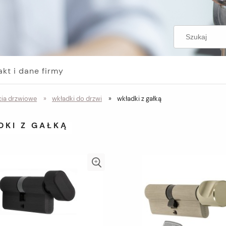
akt i dane firmy
ia drzwiowe
»
wkładki do drzwi
»
wkładki z gałką
DKI Z GAŁKĄ