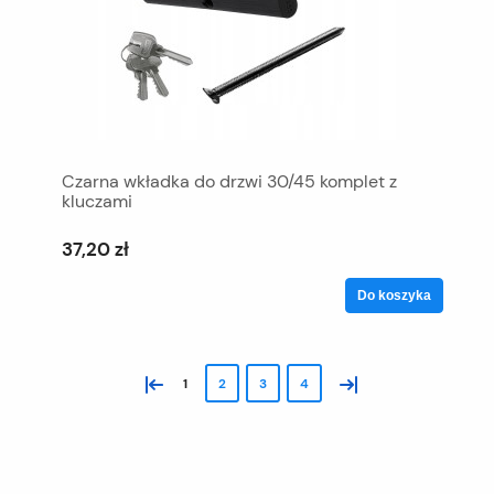
Czarna wkładka do drzwi 30/45 komplet z
kluczami
37,20 zł
Do koszyka
«
»
1
2
3
4