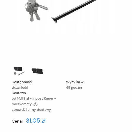
Dostępność:
Wysyłka w:
duża ilość
48 godzin
Dostawa:
od 14,99 zł
- Inpost Kurier -
paczkomaty
sprawdź formy dostawy
Cena nie zawiera ewentualnych kosztów płatności
31,05 zł
Cena: