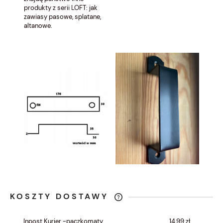
produkty z serii LOFT: jak
zawiasy pasowe, splatane,
altanowe.
KOSZTY DOSTAWY
CENA NIE ZAWIERA EWENTUALNYCH
KOSZTÓW PŁATNOŚCI
Inpost Kurier -paczkomaty
14,99 zł