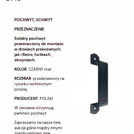
POCHWYT, UCHWYT
PRZEZNACZENIE
:
Solidny pochwyt
przeznaczony do montażu
w drzwiach przesównych
jak i Retro, furtkach ,
skrzyniach.
KOLOR
: CZARNY mat
ROZMIAR
: przedstawiony na
rysunku technicznym
poniżej.
PRODUCENT:
POLSKI
W zestawie otrzymują
państwo pochwyt.
Zapraszamy na nasze inne
aukcje gdzie między innymi
znajdą państwo inne