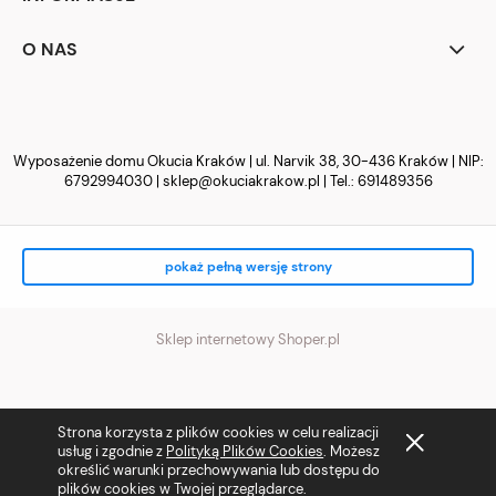
O NAS
Wyposażenie domu Okucia Kraków | ul. Narvik 38, 30-436 Kraków | NIP:
6792994030 |
sklep@okuciakrakow.pl
| Tel.:
691489356
pokaż pełną wersję strony
Sklep internetowy Shoper.pl
Strona korzysta z plików cookies w celu realizacji
usług i zgodnie z
Polityką Plików Cookies
. Możesz
określić warunki przechowywania lub dostępu do
plików cookies w Twojej przeglądarce.