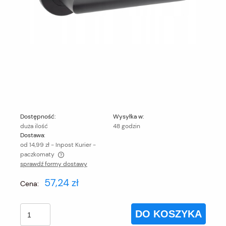
Dostępność:
Wysyłka w:
duża ilość
48 godzin
Dostawa:
od 14,99 zł
- Inpost Kurier -
paczkomaty
sprawdź formy dostawy
Cena nie zawiera ewentualnych kosztów płatności
57,24 zł
Cena:
DO KOSZYKA