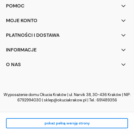
POMOC
MOJE KONTO
PŁATNOŚCI I DOSTAWA
INFORMACJE
O NAS
Wyposażenie domu Okucia Kraków | ul. Narvik 38, 30-436 Kraków | NIP:
6792994030 |
sklep@okuciakrakow.pl
| Tel.:
691489356
pokaż pełną wersję strony