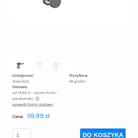
Dostępność:
Wysyłka w:
duża ilość
48 godzin
Dostawa:
od 14,99 zł
- Inpost Kurier -
paczkomaty
sprawdź formy dostawy
Cena nie zawiera ewentualnych kosztów płatności
59,99 zł
Cena:
DO KOSZYKA