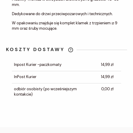
mm.
Dedykowane do drzwi przeciwpozarowych i technicznych.
W opakowaniu znajduje się komplet klamek z trzpieniem ⧄ 9
mm oraz śruby mocujące.
KOSZTY DOSTAWY
CENA NIE ZAWIERA EWENTUALNYCH
KOSZTÓW PŁATNOŚCI
Inpost Kurier -paczkomaty
14,99 zł
InPost Kurier
14,99 zł
odbiór osobisty
(po wcześniejszym
0,00 zł
kontakcie)