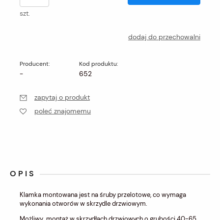
szt.
dodaj do przechowalni
Producent:
Kod produktu:
-
652
zapytaj o produkt
poleć znajomemu
OPIS
Klamka montowana jest na śruby przelotowe, co wymaga
wykonania otworów w skrzydle drzwiowym.
Możliwy montaż w skrzydłach drzwiowych o grubości 40-65