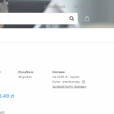
Zarejestruj się
Zaloguj się
:
Wysyłka w:
Dostawa:
48 godzin
od 14,99 zł
- Inpost
Kurier -paczkomaty
sprawdź formy dostawy
Cena nie zawiera ewentualnych kosztów
6,49 zł
płatności
szt.