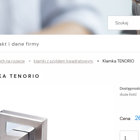
akt i dane firmy
ch na rozecie
»
klamki z szyldem kwadratowym
»
Klamka TENORIO
KA TENORIO
Dostępność
duża ilość
2
Cena: