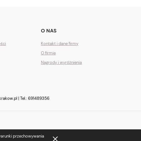
O NAS
ości
Kontakt i dane firmy
O firmie
Nagrody i wyróżnienia
krakow.pl
| Tel.:
691489356
 warunki przechowywania