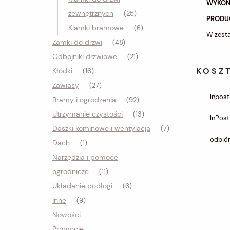
WYKOŃ
zewnętrznych
(25)
PRODU
Klamki bramowe
(6)
W zesta
Zamki do drzwi
(48)
Odbojniki drzwiowe
(21)
KOSZ
Kłódki
(16)
Zawiasy
(27)
Inpost
Bramy i ogrodzenia
(92)
Utrzymanie czystości
(13)
InPost
Daszki kominowe i wentylacja
(7)
odbiór
Dach
(1)
Narzędzia i pomoce
ogrodnicze
(11)
Układanie podłogi
(6)
Inne
(9)
Nowości
Promocje