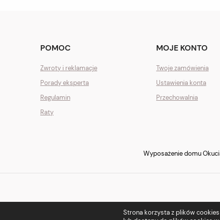
POMOC
MOJE KONTO
Zwroty i reklamacje
Twoje zamówienia
Porady eksperta
Ustawienia konta
Regulamin
Przechowalnia
Raty
Wyposażenie domu Okucia 
Strona korzysta z plików cookies w