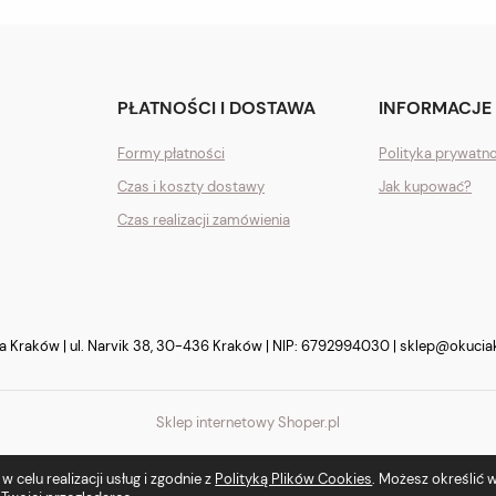
PŁATNOŚCI I DOSTAWA
INFORMACJE
Formy płatności
Polityka prywatn
Czas i koszty dostawy
Jak kupować?
Czas realizacji zamówienia
Kraków | ul. Narvik 38, 30-436 Kraków | NIP: 6792994030 |
sklep@okucia
Sklep internetowy Shoper.pl
 celu realizacji usług i zgodnie z
Polityką Plików Cookies
. Możesz określić