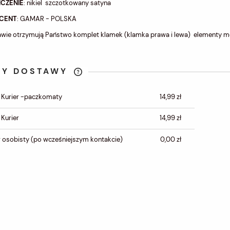
CZENIE
: nikiel szczotkowany satyna
CENT
: GAMAR - POLSKA
wie otrzymują Państwo komplet klamek (klamka prawa i lewa) elementy m
TY DOSTAWY
CENA NIE ZAWIERA
 Kurier -paczkomaty
14,99 zł
EWENTUALNYCH KOSZTÓW
PŁATNOŚCI
 Kurier
14,99 zł
 osobisty
(po wcześniejszym kontakcie)
0,00 zł