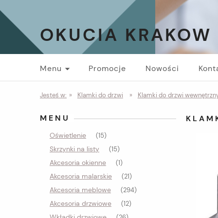
OKUCIA KRAKOW
Menu
Promocje
Nowości
Kont
Jesteś w:
»
Klamki do drzwi
»
Klamki do drzwi wewnętrzny
MENU
KLAM
Oświetlenie
(15)
Skrzynki na listy
(15)
Akcesoria okienne
(1)
Akcesoria malarskie
(21)
Akcesoria meblowe
(294)
Akcesoria drzwiowe
(12)
Wkładki drzwiowe
(26)