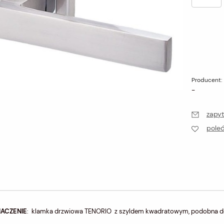
Producent:
-
zapyt
pole
NACZENIE
: klamka drzwiowa TENORIO z szyldem kwadratowym, podobna do