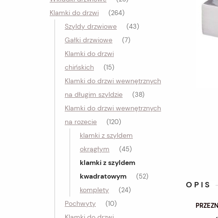
Klamki do drzwi
(264)
Szyldy drzwiowe
(43)
Gałki drzwiowe
(7)
Klamki do drzwi
chińskich
(15)
Klamki do drzwi wewnętrznych
na długim szyldzie
(38)
Klamki do drzwi wewnętrznych
na rozecie
(120)
klamki z szyldem
okrągłym
(45)
klamki z szyldem
kwadratowym
(52)
OPIS
komplety
(24)
Pochwyty
(10)
PRZEZ
Klamki do drzwi