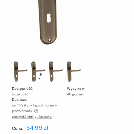
Dostępność:
Wysyłka w:
duża ilość
48 godzin
Dostawa:
od 14,99 zł
- Inpost Kurier -
paczkomaty
sprawdź formy dostawy
Cena nie zawiera ewentualnych kosztów płatności
34,99 zł
Cena: