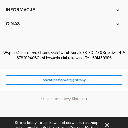
INFORMACJE
O NAS
Wyposażenie domu Okucia Kraków | ul. Narvik 38, 30-436 Kraków | NIP:
6792994030 |
sklep@okuciakrakow.pl
| Tel.:
691489356
pokaż pełną wersję strony
Sklep internetowy Shoper.pl
Strona korzysta z plików cookies w celu realizacji
usług i zgodnie z
Polityką Plików Cookies
. Możesz