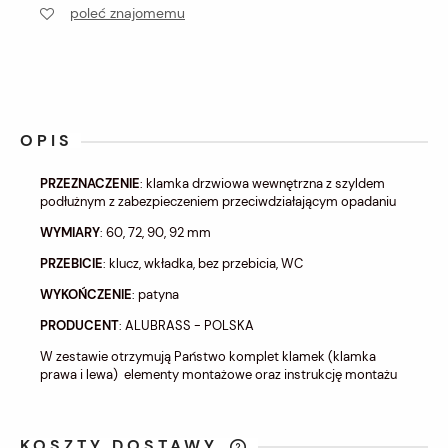
poleć znajomemu
OPIS
PRZEZNACZENIE
: klamka drzwiowa wewnętrzna z szyldem
podłużnym z zabezpieczeniem przeciwdziałającym opadaniu
WYMIARY
: 60, 72, 90, 92 mm
PRZEBICIE
: klucz, wkładka, bez przebicia, WC
WYKOŃCZENIE
: patyna
PRODUCENT
: ALUBRASS - POLSKA
W zestawie otrzymują Państwo komplet klamek (klamka
prawa i lewa) elementy montażowe oraz instrukcję montażu
KOSZTY DOSTAWY