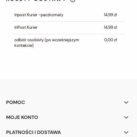
CENA NIE ZAWIERA EWENTUALNYCH
KOSZTÓW PŁATNOŚCI
Inpost Kurier -paczkomaty
14,99 zł
InPost Kurier
14,99 zł
odbiór osobisty
(po wcześniejszym
0,00 zł
kontakcie)
POMOC
MOJE KONTO
PŁATNOŚCI I DOSTAWA