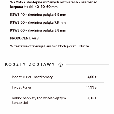
WYMIARY: dostępna w różnych rozmiarach - szerokość
korpusu kłódki 40, 50, 60 mm
KSWS 40 - średnica pałąka 6,5 mm
KSWS 50 - średnica pałąka 7,8 mm
KSWS 60 - średnica pałąka 8,8 mm
PRODUCENT
: A&B
W zestawie otrzymują Państwo kłódkę oraz 3 klucze.
KOSZTY DOSTAWY
CENA NIE ZAWIERA EWENTUALNYCH
KOSZTÓW PŁATNOŚCI
Inpost Kurier -paczkomaty
14,99 zł
InPost Kurier
14,99 zł
odbiór osobisty
(po wcześniejszym
0,00 zł
kontakcie)