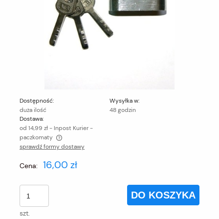
Dostępność:
Wysyłka w:
duża ilość
48 godzin
Dostawa:
od 14,99 zł
- Inpost Kurier -
paczkomaty
sprawdź formy dostawy
Cena nie zawiera ewentualnych kosztów płatności
16,00 zł
Cena:
DO KOSZYKA
szt.