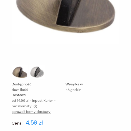
Dostępność:
Wysyłka w:
duża ilość
48 godzin
Dostawa:
od 14,99 zł
- Inpost Kurier -
paczkomaty
sprawdź formy dostawy
Cena nie zawiera ewentualnych kosztów płatności
4,59 zł
Cena: