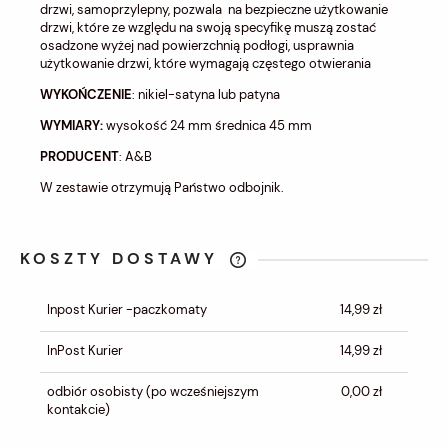
drzwi, samoprzylepny, pozwala
na bezpieczne użytkowanie
drzwi, które ze względu na swoją specyfikę muszą zostać
osadzone wyżej nad powierzchnią podłogi, usprawnia
użytkowanie drzwi, które wymagają częstego otwierania
WYKOŃCZENIE
: nikiel-satyna lub patyna
WYMIARY:
wysokość 24 mm średnica 45 mm
PRODUCENT
: A&B
W zestawie otrzymują Państwo odbojnik.
KOSZTY DOSTAWY
CENA NIE ZAWIERA EWENTUALNYCH
KOSZTÓW PŁATNOŚCI
Inpost Kurier -paczkomaty
14,99 zł
InPost Kurier
14,99 zł
odbiór osobisty
(po wcześniejszym
0,00 zł
kontakcie)