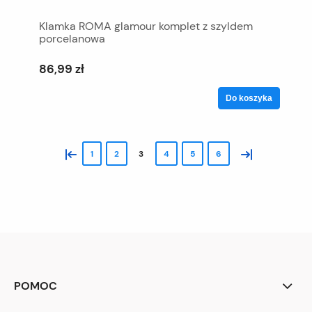
Klamka ROMA glamour komplet z szyldem
porcelanowa
86,99 zł
Do koszyka
«
»
1
2
3
4
5
6
POMOC