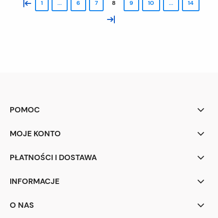
«
1
...
6
7
8
9
10
...
14
»
POMOC
MOJE KONTO
PŁATNOŚCI I DOSTAWA
INFORMACJE
O NAS