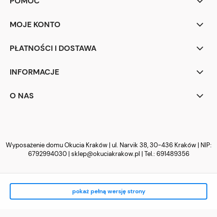
POMOC
MOJE KONTO
PŁATNOŚCI I DOSTAWA
INFORMACJE
O NAS
Wyposażenie domu Okucia Kraków | ul. Narvik 38, 30-436 Kraków | NIP:
6792994030 |
sklep@okuciakrakow.pl
| Tel.:
691489356
pokaż pełną wersję strony