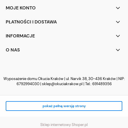
MOJE KONTO
PŁATNOŚCI I DOSTAWA
INFORMACJE
O NAS
Wyposażenie domu Okucia Kraków | ul. Narvik 38, 30-436 Kraków | NIP:
6792994030 |
sklep@okuciakrakow.pl
| Tel.:
691489356
pokaż pełną wersję strony
Sklep internetowy Shoper.pl