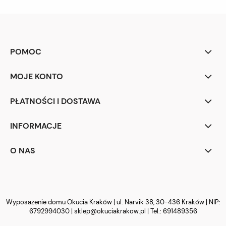
POMOC
MOJE KONTO
PŁATNOŚCI I DOSTAWA
INFORMACJE
O NAS
Wyposażenie domu Okucia Kraków | ul. Narvik 38, 30-436 Kraków | NIP:
6792994030 |
sklep@okuciakrakow.pl
| Tel.:
691489356