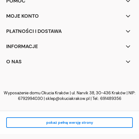
POMOC
MOJE KONTO
PŁATNOŚCI I DOSTAWA
INFORMACJE
O NAS
Wyposażenie domu Okucia Kraków | ul. Narvik 38, 30-436 Kraków | NIP:
6792994030 |
sklep@okuciakrakow.pl
| Tel.:
691489356
pokaż pełną wersję strony