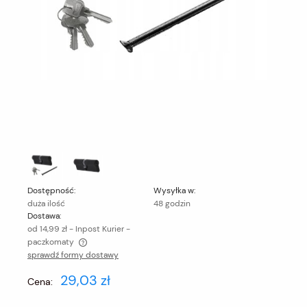
Dostępność:
Wysyłka w:
duża ilość
48 godzin
Dostawa:
od 14,99 zł
- Inpost Kurier -
paczkomaty
sprawdź formy dostawy
Cena nie zawiera ewentualnych kosztów płatności
29,03 zł
Cena: