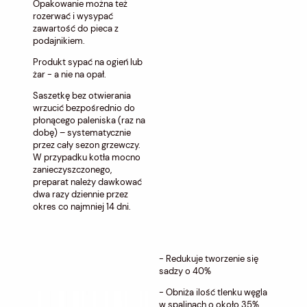
Opakowanie można też
rozerwać i wysypać
zawartość do pieca z
podajnikiem.
Produkt sypać na ogień lub
żar - a nie na opał.
Saszetkę bez otwierania
wrzucić bezpośrednio do
płonącego paleniska (raz na
dobę) – systematycznie
przez cały sezon grzewczy.
W przypadku kotła mocno
zanieczyszczonego,
preparat należy dawkować
dwa razy dziennie przez
okres co najmniej 14 dni.
- Redukuje tworzenie się
sadzy o 40%
- Obniża ilość tlenku węgla
w spalinach o około 35%