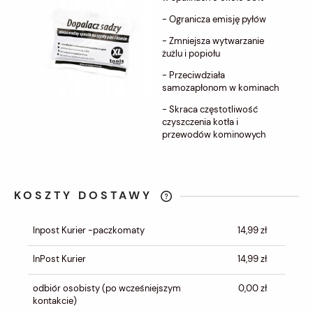
- Ogranicza emisję pyłów
- Zmniejsza wytwarzanie
żużlu i popiołu
- Przeciwdziała
samozapłonom w kominach
- Skraca częstotliwość
czyszczenia kotła i
przewodów kominowych
KOSZTY DOSTAWY
CENA NIE ZAWIERA EWENTUALNYCH
KOSZTÓW PŁATNOŚCI
Inpost Kurier -paczkomaty
14,99 zł
InPost Kurier
14,99 zł
odbiór osobisty
(po wcześniejszym
0,00 zł
kontakcie)