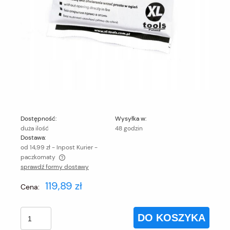
Dostępność:
Wysyłka w:
duża ilość
48 godzin
Dostawa:
od 14,99 zł
- Inpost Kurier -
paczkomaty
sprawdź formy dostawy
Cena nie zawiera ewentualnych kosztów płatności
119,89 zł
Cena:
DO KOSZYKA