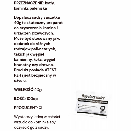
PRZEZNACZENIE: kotły,
kominki, paleniska
Dopalacz sadzy saszetka
40g to skuteczny preparat
do czyszczenia komina i
urządzeń grzewczych.
Może być stosowany jako
dodatek do różnych
rodzajów paliw stałych,
takich jak węgiel
kamienny, koks, węgiel
brunatny czy drewno.
Produkt posiada ATEST
PZH i jest bezpieczny w
użyciu.
WIELKOŚĆ
:40gr
ILOŚĆ: 100op
PRODUCENT
: XL
Wystarczy jedną w całości
wrzucić do kominka aby
oczyścić go z sadzy.