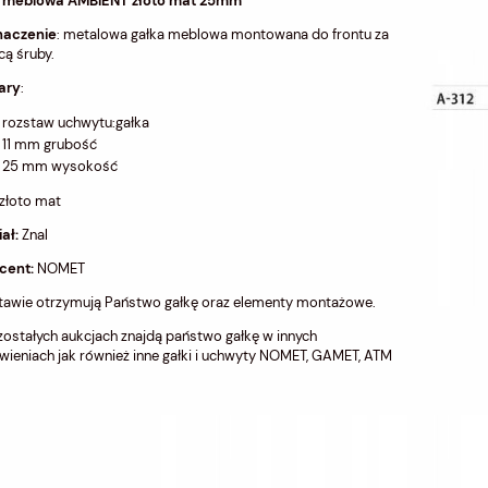
 meblowa AMBIENT złoto mat 25mm
naczenie
: metalowa gałka meblowa montowana do frontu za
ą śruby.
ary
:
rozstaw uchwytu:gałka
11 mm grubość
25 mm wysokość
 złoto mat
ał:
Znal
cent:
NOMET
tawie otrzymują Państwo gałkę oraz elementy montażowe.
ostałych aukcjach znajdą państwo gałkę w innych
ieniach jak również inne gałki i uchwyty NOMET, GAMET, ATM