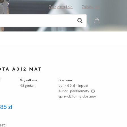
Zarejestruj się
Zaloguj się
TA A312 MAT
:
Wysyłka w:
Dostawa:
48 godzin
od 14,99 zł
- Inpost
Kurier -paczkomaty
sprawdź formy dostawy
Cena nie zawiera ewentualnych kosztów
,85 zł
płatności
szt.