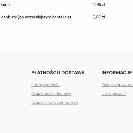
PŁATNOŚCI
 Kurier
14,99 zł
 osobisty
(po wcześniejszym kontakcie)
0,00 zł
PŁATNOŚCI I DOSTAWA
INFORMACJE
Formy płatności
Polityka prywatn
Czas i koszty dostawy
Jak kupować?
Czas realizacji zamówienia