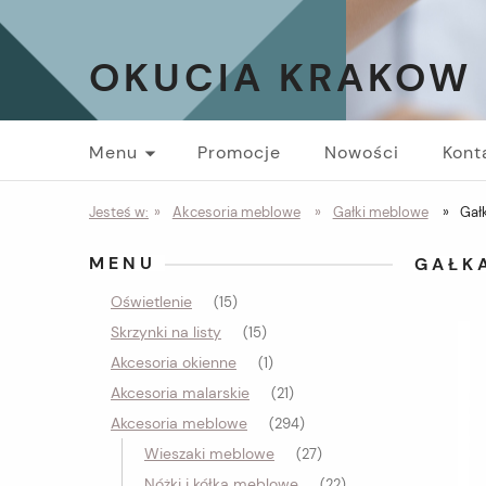
OKUCIA KRAKOW
Menu
Promocje
Nowości
Kont
Jesteś w:
»
Akcesoria meblowe
»
Gałki meblowe
»
Gał
MENU
GAŁK
Oświetlenie
(15)
Skrzynki na listy
(15)
Akcesoria okienne
(1)
Akcesoria malarskie
(21)
Akcesoria meblowe
(294)
Wieszaki meblowe
(27)
Nóżki i kółka meblowe
(22)