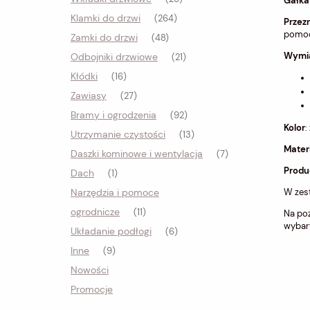
Gałka
Klamki do drzwi
(264)
Przez
pomoc
Zamki do drzwi
(48)
Wymi
Odbojniki drzwiowe
(21)
Kłódki
(16)
Zawiasy
(27)
Bramy i ogrodzenia
(92)
Kolor
:
Utrzymanie czystości
(13)
Materi
Daszki kominowe i wentylacja
(7)
Produ
Dach
(1)
W zes
Narzędzia i pomoce
ogrodnicze
(11)
Na poz
wybarw
Układanie podłogi
(6)
Inne
(9)
Nowości
Promocje