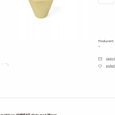
Producent:
-
zapyt
pole