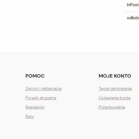
InPost
odbiór
POMOC
MOJE KONTO
Zwroty i reklamacje
Twoje zamówienia
Porady eksperta
Ustawienia konta
Regulamin
Przechowalnia
Raty