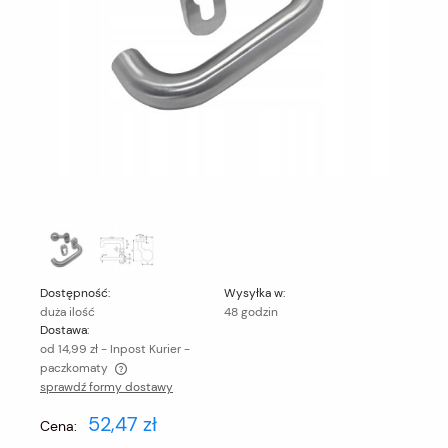
Dostępność:
Wysyłka w:
duża ilość
48 godzin
Dostawa:
od 14,99 zł
- Inpost Kurier -
paczkomaty
sprawdź formy dostawy
Cena nie zawiera ewentualnych kosztów płatności
52,47 zł
Cena: