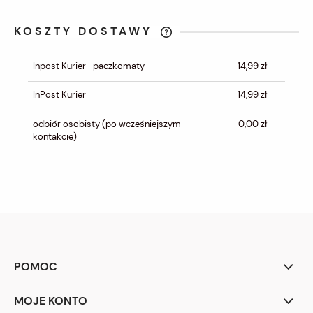
KOSZTY DOSTAWY
CENA NIE ZAWIERA EWENTUALNYCH
KOSZTÓW PŁATNOŚCI
Inpost Kurier -paczkomaty
14,99 zł
InPost Kurier
14,99 zł
odbiór osobisty
(po wcześniejszym
0,00 zł
kontakcie)
POMOC
MOJE KONTO