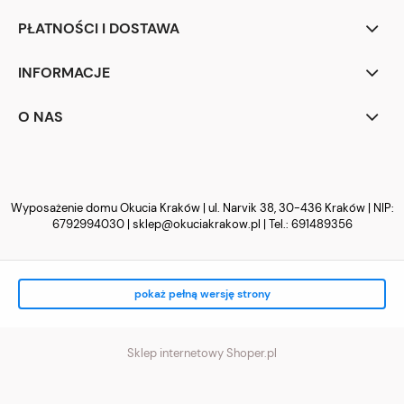
PŁATNOŚCI I DOSTAWA
INFORMACJE
O NAS
Wyposażenie domu Okucia Kraków | ul. Narvik 38, 30-436 Kraków | NIP:
6792994030 |
sklep@okuciakrakow.pl
| Tel.:
691489356
pokaż pełną wersję strony
Sklep internetowy Shoper.pl