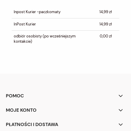
CENA NIE ZAWIERA EWENTUALNYCH
KOSZTÓW PŁATNOŚCI
Inpost Kurier -paczkomaty
14,99 zł
InPost Kurier
14,99 zł
odbiór osobisty
(po wcześniejszym
0,00 zł
kontakcie)
POMOC
MOJE KONTO
PŁATNOŚCI I DOSTAWA