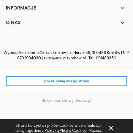
INFORMACJE
O NAS
Wyposażenie domu Okucia Kraków | ul. Narvik 38, 30-436 Kraków | NIP:
6792994030 |
sklep@okuciakrakow.pl
| Tel.:
691489356
pokaż pełną wersję strony
Sklep internetowy Shoper.pl
Strona korzysta z plików cookies w celu realizacji
usług i zgodnie z
Polityką Plików Cookies
. Możesz