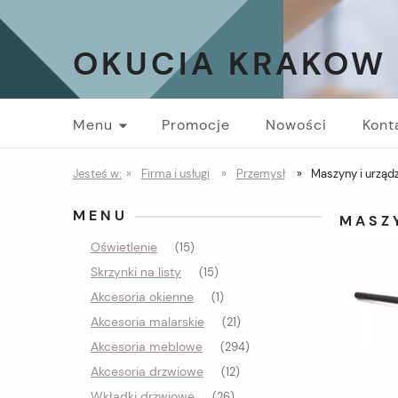
OKUCIA KRAKOW
Menu
Promocje
Nowości
Kont
Jesteś w:
»
Firma i usługi
»
Przemysł
»
Maszyny i urząd
MENU
MASZ
Oświetlenie
(15)
Skrzynki na listy
(15)
Akcesoria okienne
(1)
Akcesoria malarskie
(21)
Akcesoria meblowe
(294)
Akcesoria drzwiowe
(12)
Wkładki drzwiowe
(26)