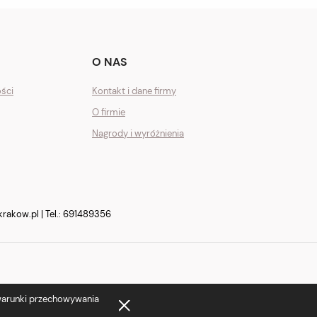
O NAS
ości
Kontakt i dane firmy
O firmie
Nagrody i wyróżnienia
krakow.pl
| Tel.:
691489356
 warunki przechowywania