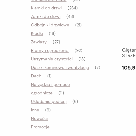
Klamki do drzwi
(264)
Zamki do drzwi
(48)
Odbojniki drzwiowe
(21)
Kłódki
(16)
Zawiasy
(27)
Gięta
Bramy i ogrodzenia
(92)
STRZ
Utrzymanie czystości
(13)
105,9
Daszki kominowe i wentylacja
(7)
Dach
(1)
Narzędzia i pomoce
ogrodnicze
(11)
Układanie podłogi
(6)
Inne
(9)
Nowości
Promocje