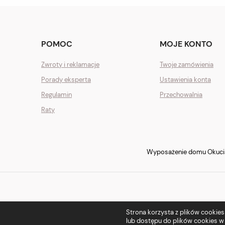
POMOC
MOJE KONTO
Zwroty i reklamacje
Twoje zamówienia
Porady eksperta
Ustawienia konta
Regulamin
Przechowalnia
Raty
Wyposażenie domu Okucia 
Strona korzysta z plików cookies w
lub dostępu do plików cookies w 