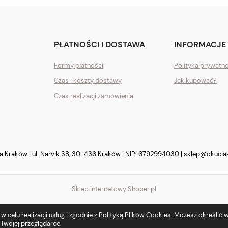
PŁATNOŚCI I DOSTAWA
INFORMACJE
Formy płatności
Polityka prywatn
Czas i koszty dostawy
Jak kupować?
Czas realizacji zamówienia
Kraków | ul. Narvik 38, 30-436 Kraków | NIP: 6792994030 |
sklep@okucia
Sklep internetowy Shoper.pl
 celu realizacji usług i zgodnie z
Polityką Plików Cookies
. Możesz określić
Twojej przeglądarce.