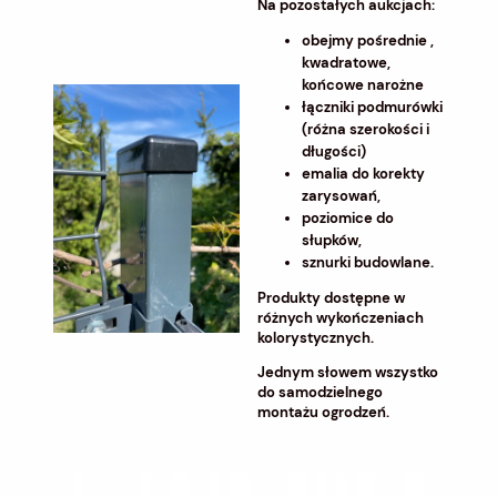
Na pozostałych aukcjach:
obejmy pośrednie ,
kwadratowe,
końcowe narożne
łączniki podmurówki
(różna szerokości i
długości)
emalia do korekty
zarysowań,
poziomice do
słupków,
sznurki budowlane.
Produkty dostępne w
różnych wykończeniach
kolorystycznych.
Jednym słowem wszystko
do samodzielnego
montażu ogrodzeń.