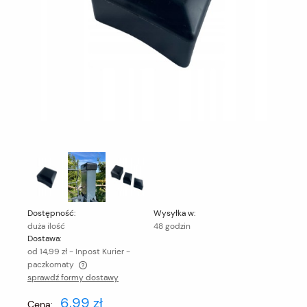
Dostępność:
Wysyłka w:
duża ilość
48 godzin
Dostawa:
od 14,99 zł
- Inpost Kurier -
paczkomaty
sprawdź formy dostawy
Cena nie zawiera ewentualnych kosztów płatności
6,99 zł
Cena: