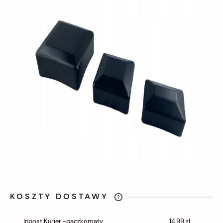
KOSZTY DOSTAWY
CENA NIE ZAWIERA EWENTUALNYCH
KOSZTÓW PŁATNOŚCI
Inpost Kurier -paczkomaty
14,99 zł