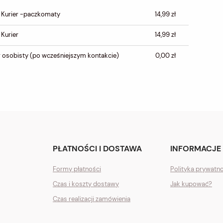
CENA NIE ZAWIERA
 Kurier -paczkomaty
14,99 zł
EWENTUALNYCH KOSZTÓW
PŁATNOŚCI
 Kurier
14,99 zł
 osobisty
(po wcześniejszym kontakcie)
0,00 zł
PŁATNOŚCI I DOSTAWA
INFORMACJE
Formy płatności
Polityka prywatn
Czas i koszty dostawy
Jak kupować?
Czas realizacji zamówienia