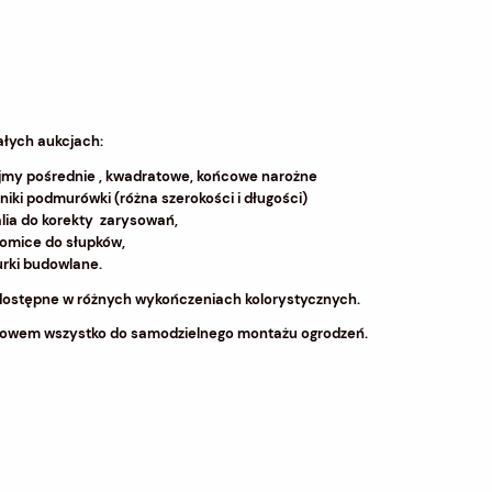
ałych aukcjach:
jmy pośrednie , kwadratowe, końcowe narożne
niki podmurówki (różna szerokości i długości)
lia do korekty zarysowań,
iomice do słupków,
urki budowlane.
dostępne w różnych wykończeniach kolorystycznych.
owem wszystko do samodzielnego montażu ogrodzeń.