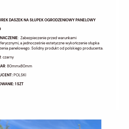
UREK DASZEK NA SŁUPEK OGRODZENIOWY PANELOWY
0
ZNACZENIE
: Zabezpieczenie przed warunkami
erycznymi, a jednocześnie estetyczne wykończenie słupka
enia panelowego. Solidny produkt od polskiego producenta.
R
: czarny
IAR
: 80mmx80mm
UCENT:
POLSKI
WANIE: 1 SZT