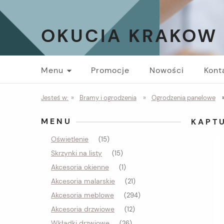
OKUCIA KRAKOW
Menu
Promocje
Nowości
Kont
Jesteś w:
»
Bramy i ogrodzenia
»
Ogrodzenia panelowe
MENU
KAPT
Oświetlenie
(15)
Skrzynki na listy
(15)
Akcesoria okienne
(1)
Akcesoria malarskie
(21)
Akcesoria meblowe
(294)
Akcesoria drzwiowe
(12)
Wkładki drzwiowe
(26)