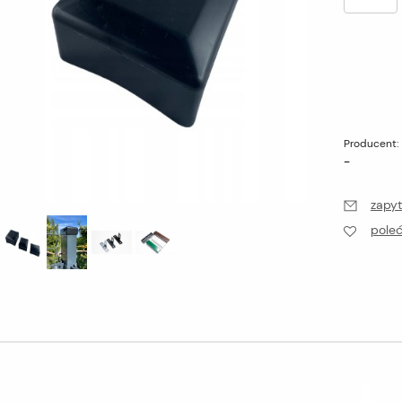
Producent:
-
zapyt
pole