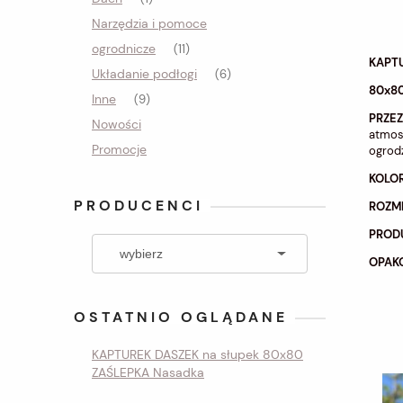
Narzędzia i pomoce
ogrodnicze
(11)
KAPT
Układanie podłogi
(6)
80x8
Inne
(9)
PRZE
Nowości
atmosf
Promocje
ogrodz
KOLO
PRODUCENCI
ROZM
PROD
OPAKO
OSTATNIO OGLĄDANE
KAPTUREK DASZEK na słupek 80x80
ZAŚLEPKA Nasadka