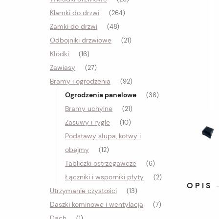
Klamki do drzwi
(264)
Zamki do drzwi
(48)
Odbojniki drzwiowe
(21)
Kłódki
(16)
Zawiasy
(27)
Bramy i ogrodzenia
(92)
Ogrodzenia panelowe
(36)
Bramy uchylne
(21)
Zasuwy i rygle
(10)
Podstawy słupa, kotwy i
obejmy
(12)
Tabliczki ostrzegawcze
(6)
Łączniki i wsporniki płyty
(2)
OPIS
Utrzymanie czystości
(13)
Daszki kominowe i wentylacja
(7)
Dach
(1)