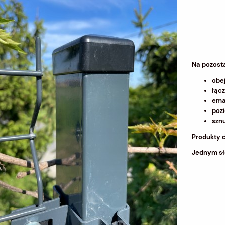
Na pozost
obe
łącz
ema
poz
szn
Produkty 
Jednym sł