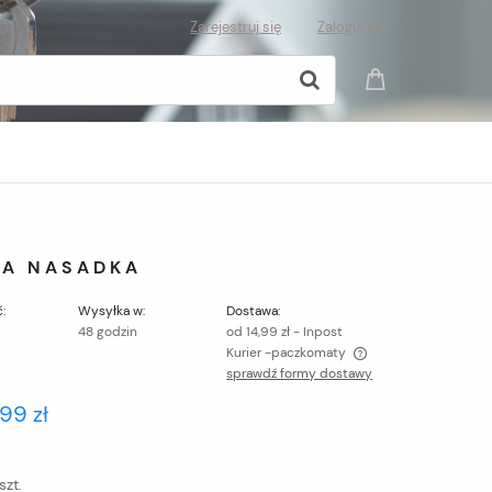
Zarejestruj się
Zaloguj się
KA NASADKA
:
Wysyłka w:
Dostawa:
48 godzin
od 14,99 zł
- Inpost
Kurier -paczkomaty
sprawdź formy dostawy
Cena nie zawiera ewentualnych kosztów
,99 zł
płatności
szt.