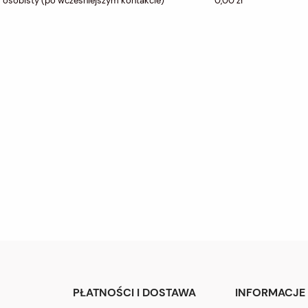
 osobisty
(po wcześniejszym kontakcie)
0,00 zł
PŁATNOŚCI I DOSTAWA
INFORMACJE