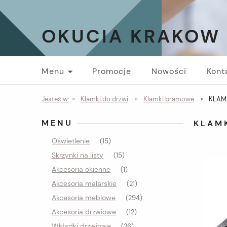
OKUCIA KRAKOW
Menu
Promocje
Nowości
Kont
Jesteś w:
»
Klamki do drzwi
»
Klamki bramowe
»
KLAM
MENU
KLAM
Oświetlenie
(15)
Skrzynki na listy
(15)
Akcesoria okienne
(1)
Akcesoria malarskie
(21)
Akcesoria meblowe
(294)
Akcesoria drzwiowe
(12)
Wkładki drzwiowe
(26)