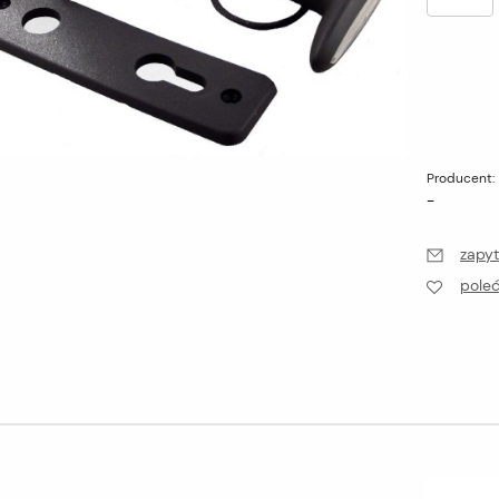
Producent:
-
zapyt
pole