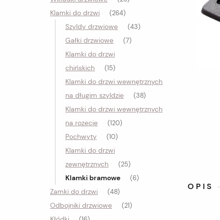
Klamki do drzwi
(264)
Szyldy drzwiowe
(43)
Gałki drzwiowe
(7)
Klamki do drzwi
chińskich
(15)
Klamki do drzwi wewnętrznych
na długim szyldzie
(38)
Klamki do drzwi wewnętrznych
na rozecie
(120)
Pochwyty
(10)
Klamki do drzwi
zewnętrznych
(25)
Klamki bramowe
(6)
OPIS
Zamki do drzwi
(48)
Odbojniki drzwiowe
(21)
Kłódki
(16)