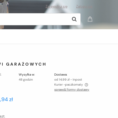
Zarejestruj się
Zaloguj się
WI GARAŻOWYCH
:
Wysyłka w:
Dostawa:
48 godzin
od 14,99 zł
- Inpost
Kurier -paczkomaty
sprawdź formy dostawy
Cena nie zawiera ewentualnych kosztów
,94 zł
płatności
szt.