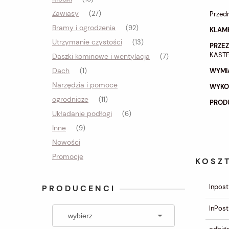
Zawiasy
(27)
Przedm
Bramy i ogrodzenia
(92)
KLAM
Utrzymanie czystości
(13)
PRZE
KASTEL
Daszki kominowe i wentylacja
(7)
Dach
WYMI
(1)
Narzędzia i pomoce
WYKO
ogrodnicze
(11)
PROD
Układanie podłogi
(6)
Inne
(9)
Nowości
Promocje
KOSZ
Inpost
PRODUCENCI
InPost