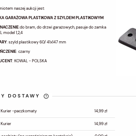
iotem naszej aukcji jest:
KA GARAŻOWA PLASTIKOWA Z SZYLDEM PLASTIKOWYM
ZNACZENIE
:do bram, do drzwi garażowych, pasuje do zamka
 model 1,2,4
ARY
: szyld plastikowy 60/ 41x147 mm
ŃCZENIE
: czarny
UCENT
: KOWAL - POLSKA
TY DOSTAWY
CENA NIE ZAWIERA
 Kurier -paczkomaty
14,99 zł
EWENTUALNYCH KOSZTÓW
PŁATNOŚCI
 Kurier
14,99 zł