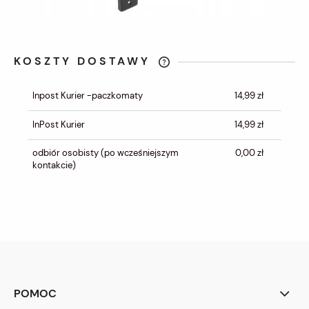
KOSZTY DOSTAWY
CENA NIE ZAWIERA EWENTUALNYCH
KOSZTÓW PŁATNOŚCI
Inpost Kurier -paczkomaty
14,99 zł
InPost Kurier
14,99 zł
odbiór osobisty
(po wcześniejszym
0,00 zł
kontakcie)
POMOC