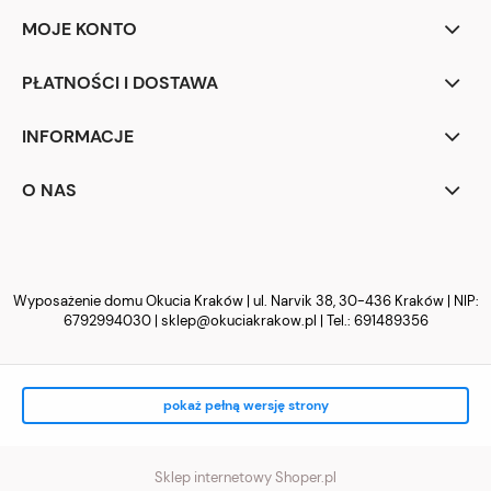
MOJE KONTO
PŁATNOŚCI I DOSTAWA
INFORMACJE
O NAS
Wyposażenie domu Okucia Kraków | ul. Narvik 38, 30-436 Kraków | NIP:
6792994030 |
sklep@okuciakrakow.pl
| Tel.:
691489356
pokaż pełną wersję strony
Sklep internetowy Shoper.pl