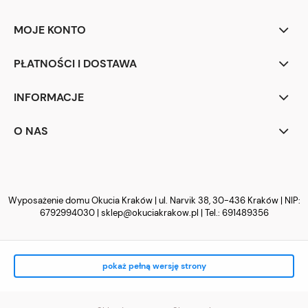
MOJE KONTO
PŁATNOŚCI I DOSTAWA
INFORMACJE
O NAS
Wyposażenie domu Okucia Kraków | ul. Narvik 38, 30-436 Kraków | NIP:
6792994030 |
sklep@okuciakrakow.pl
| Tel.:
691489356
pokaż pełną wersję strony