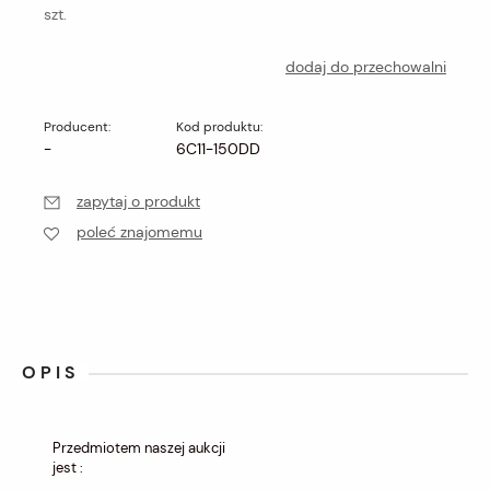
szt.
dodaj do przechowalni
Producent:
Kod produktu:
-
6C11-150DD
zapytaj o produkt
poleć znajomemu
OPIS
Przedmiotem naszej aukcji
jest :