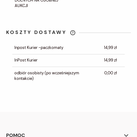
DOLNYCH NA OSOBNEJ
AUKCJI
KOSZTY DOSTAWY
CENA NIE ZAWIERA EWENTUALNYCH
KOSZTÓW PŁATNOŚCI
Inpost Kurier -paczkomaty
14,99 zł
InPost Kurier
14,99 zł
odbiór osobisty
(po wcześniejszym
0,00 zł
kontakcie)
POMOC