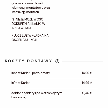
(klamka prawa i lewa)
elementy montażowe oraz
instrukcję montażu
ISTNIEJE MOŻLIWOŚĆ
DOKUPIENIA KLAMKI W
INNEJ WERSJI
KLUCZ LUB WKŁADKA NA
OSOBNEJ AUKCJI
KOSZTY DOSTAWY
CENA NIE ZAWIERA EWENTUALNYCH
KOSZTÓW PŁATNOŚCI
Inpost Kurier -paczkomaty
14,99 zł
InPost Kurier
14,99 zł
odbiór osobisty
(po wcześniejszym
0,00 zł
kontakcie)