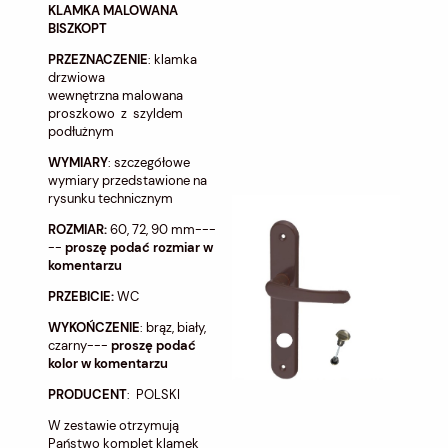
KLAMKA MALOWANA
BISZKOPT
PRZEZNACZENIE
: klamka
drzwiowa
wewnętrzna malowana
proszkowo z szyldem
podłużnym
WYMIARY
: szczegółowe
wymiary przedstawione na
rysunku technicznym
ROZMIAR:
60, 72, 90 mm---
--
proszę podać rozmiar w
komentarzu
PRZEBICIE:
WC
WYKOŃCZENIE
: brąz, biały,
czarny---
proszę podać
kolor w komentarzu
PRODUCENT
: POLSKI
W zestawie otrzymują
Państwo komplet klamek