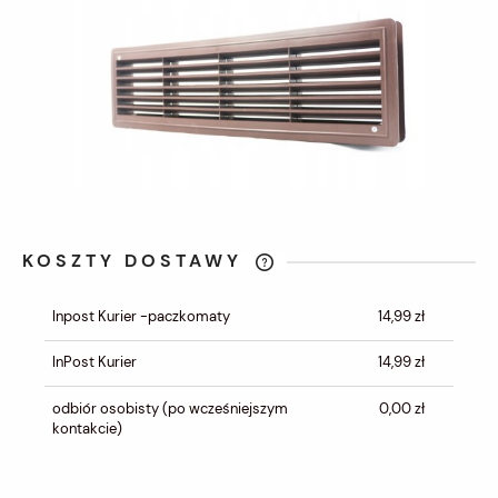
KOSZTY DOSTAWY
CENA NIE ZAWIERA EWENTUALNYCH
KOSZTÓW PŁATNOŚCI
Inpost Kurier -paczkomaty
14,99 zł
InPost Kurier
14,99 zł
odbiór osobisty
(po wcześniejszym
0,00 zł
kontakcie)