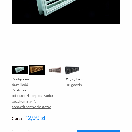
Dostępność:
Wysyłka w:
duża ilość
48 godzin
Dostawa:
od 14,99 zł
- Inpost Kurier -
paczkomaty
sprawdź formy dostawy
Cena nie zawiera ewentualnych kosztów płatności
12,99 zł
Cena: