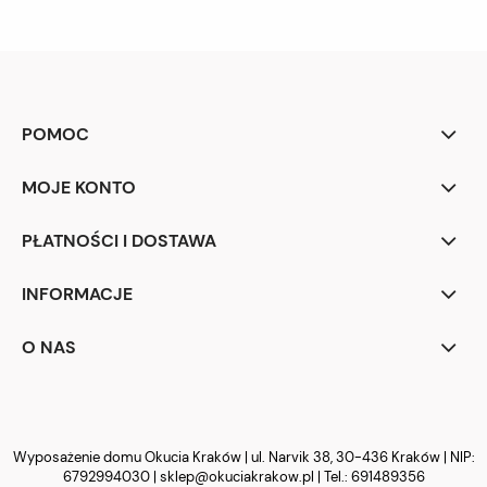
POMOC
MOJE KONTO
PŁATNOŚCI I DOSTAWA
INFORMACJE
O NAS
Wyposażenie domu Okucia Kraków | ul. Narvik 38, 30-436 Kraków | NIP:
6792994030 |
sklep@okuciakrakow.pl
| Tel.:
691489356